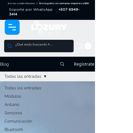
Envios a todo Panama |
Envio gratis en compras mayores a $50
Soporte por WhatsApp
+507 6949-
3414
Regístrate
Blog
Todas las entradas
Todas las entradas
Módulos
Arduino
Sensores
Comunicación
Bluetooth