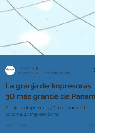
Lozury Tech
24 sept 2020
2 min de lectura
La granja de Impresoras
3D más grande de Panamá
Granja de impresoras 3D más grande de
panamá, 23 impresoras 3D