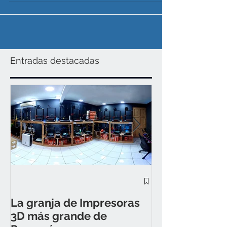
Entradas destacadas
¿Cómo compra
Tech por nuest
La granja de Impresoras