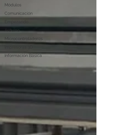
Módulos
Comunicación
Empezando
Arduino
Microcontroladores
Impresoras 3D
Información Básica