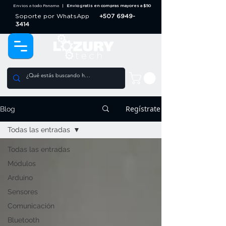
Envios a todo Panama |
Envio gratis en compras mayores a $50
Soporte por WhatsApp
+507 6949-
3414
Regístrate
Blog
Todas las entradas
Todas las entradas
Módulos
Arduino
Sensores
Comunicación
Bluetooth