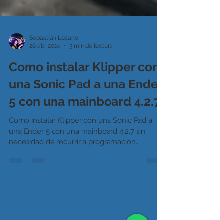
Sebastián Lozano
26 abr 2024
3 min de lectura
Como instalar Klipper con
una Sonic Pad a una Ender
5 con una mainboard 4.2.7
Como instalar Klipper con una Sonic Pad a
una Ender 5 con una mainboard 4.2.7 sin
necesidad de recurrir a programación
avanzada.