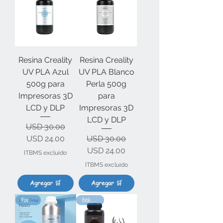
Resina Creality
Resina Creality
UV PLA Azul
UV PLA Blanco
500g para
Perla 500g
Impresoras 3D
para
LCD y DLP
Impresoras 3D
LCD y DLP
Precio
Precio de oferta
USD 30.00
Precio
Precio de oferta
USD 24.00
USD 30.00
USD 24.00
ITBMS excluido
ITBMS excluido
Agregar 🛒
Agregar 🛒
Fuerte 💪
Estándar ⭐