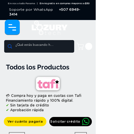
Envios a todo Panama |
Envio gratis en compras mayores a $50
Soporte por WhatsApp
+507 6949-
3414
Todos los Productos
💳 Compra hoy y paga en cuotas con Tafi
Financiamiento rápido y 100% digital.
✔
Sin tarjeta de crédito
✔
Aprobación rápida
Ver cuánto pagaría
Solicitar crédito