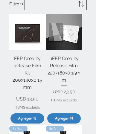
(1)
Filtro
FEP Creality
nFEP Creality
Release Film
Release Film
Kit
220×180×0.15m
200x140x0.15
m
mm
Precio
USD 23.50
Precio
USD 13.50
ITBMS excluido
ITBMS excluido
Agregar 🛒
Agregar 🛒
No Toxica 🌱
No Toxica 🌱