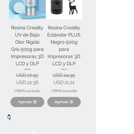
Resina Creality
Resina Creality
UV de Bajo
Estándar PLUS
Olor Rígida
Negro 500g
Gris 500g para
para
Impresoras 3D
Impresoras 3D
LCD y DLP
LCD y DLP
Precio
Precio de oferta
Precio
Precio de oferta
USD 27.95
USD 24.95
USD 22.36
USD 21.21
ITBMS excluido
ITBMS excluido
Agotado 😟
Agotado 😟
👇