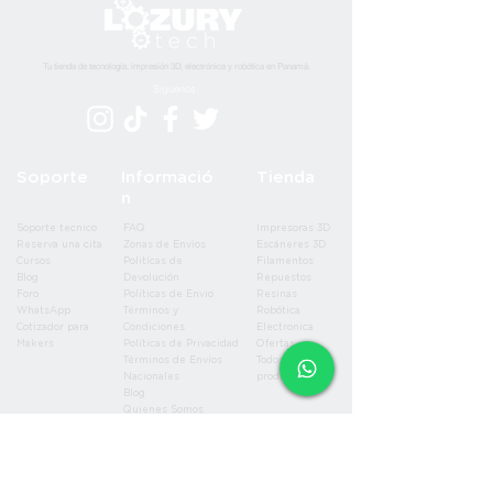
Tu tienda de tecnología, impresión 3D, electrónica y robótica en Panamá.
Síguenos:
Soporte
Informació
Tienda
n
Soporte tecnico
FAQ
Impresoras 3D
Reserva una cita
Zonas de Envios
Escáneres 3D
Cursos
Politícas de
Filamentos
Blog
Devolución
Repuestos
Foro
Políticas de Envio
Resinas
WhatsApp
Términos y
Robótica
Cotizador para
Condiciones
Electronica
Makers
Políticas de Privacidad
Ofertas
Términos de Envíos
Todos los
Nacionales
productos
Blog
Quienes Somos
Miembros de la página
Contáctanos