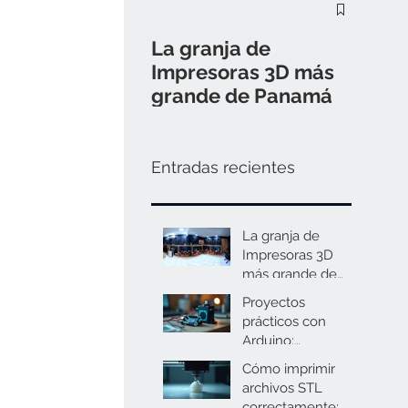
¿Cómo
Lozur
La granja de
nuest
Impresoras 3D más
grande de Panamá
Entradas recientes
La granja de
Impresoras 3D
más grande de
Panamá
Proyectos
prácticos con
Arduino:
Aplicaciones
Cómo imprimir
prácticas de
archivos STL
servomotores y
correctamente: