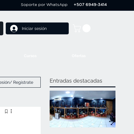
Soporte por WhatsApp
+507 6949-3414
Iniciar sesión
Cursos
Ofertas
Entradas destacadas
sesión/ Regístrate