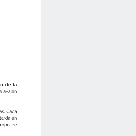
o de la 
e avalan 
s. Cada 
tarda en 
empo de 