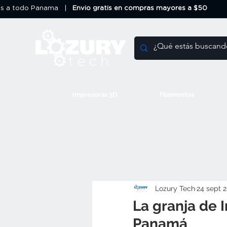
os a todo Panama |
Envio gratis en compras mayores a $50
Impresoras 3D
Filamentos
Lozury Tech
24 sept 
La granja de
Panamá