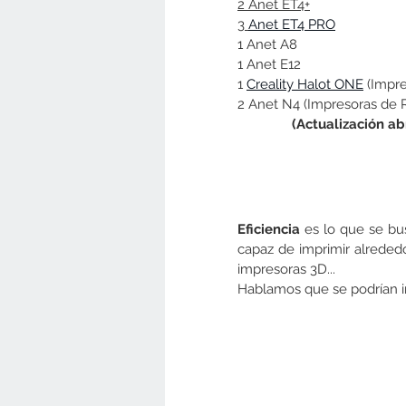
2 Anet ET4+
3 
Anet ET4 PRO
1 Anet A8 
1 Anet E12
1 
Creality Halot ONE
 (Impr
2 Anet N4 (Impresoras de 
(Actualización abr
Eficiencia 
es lo que se bu
capaz de imprimir alreded
impresoras 3D...
Hablamos que se podrían i