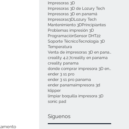
Impresoras 3D
Impresoras 3D de Lozury Tech
Impresoras 3D en panamá
Impresoras3D
Lozury Tech
Mantenimiento 3D
Principiantes
Problemas impresión 3D
Programación
Sensor DHT22
Soporte Técnico
Tecnología 3D
Temperatura
Venta de impresoras 3D en panamá
creality 4.2.7
creality en panama
creality panama
donde comprar impresora 3D en panamá
ender 3 s1 pro
ender 3 s1 pro panama
ender panama
impresora 3d
klipper
limpiar boquilla impresora 3D
sonic pad
Síguenos
lamento 