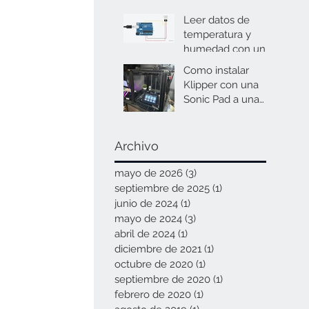
Leer datos de
temperatura y
humedad con un
sensor DHT22 y
Como instalar
Arduino: Guía paso
Klipper con una
a paso para
Sonic Pad a una
principiantes
Ender 5 con una
mainboard 4.2.7
Archivo
mayo de 2026
(3)
3 entradas
septiembre de 2025
(1)
1 entrada
junio de 2024
(1)
1 entrada
mayo de 2024
(3)
3 entradas
abril de 2024
(1)
1 entrada
diciembre de 2021
(1)
1 entrada
octubre de 2020
(1)
1 entrada
septiembre de 2020
(1)
1 entrada
febrero de 2020
(1)
1 entrada