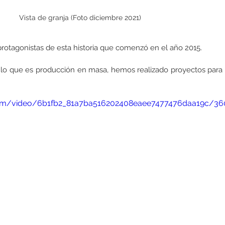
Vista de granja (Foto diciembre 2021)
protagonistas de esta historia que comenzó en el año 2015.
lo que es producción en masa, hemos realizado proyectos para 
ic.com/video/6b1fb2_81a7ba516202408eaee7477476daa19c/