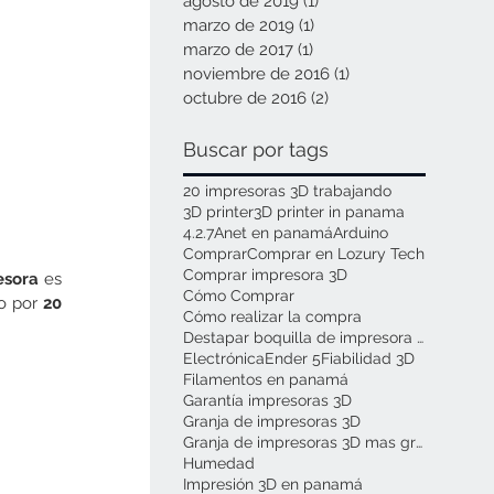
agosto de 2019
(1)
1 entrada
marzo de 2019
(1)
1 entrada
marzo de 2017
(1)
1 entrada
noviembre de 2016
(1)
1 entrada
octubre de 2016
(2)
2 entradas
Buscar por tags
20 impresoras 3D trabajando
3D printer
3D printer in panama
4.2.7
Anet en panamá
Arduino
Comprar
Comprar en Lozury Tech
Comprar impresora 3D
esora
 es 
Cómo Comprar
o por 
20 
Cómo realizar la compra
Destapar boquilla de impresora 3D
Electrónica
Ender 5
Fiabilidad 3D
Filamentos en panamá
Garantía impresoras 3D
Granja de impresoras 3D
Granja de impresoras 3D mas grande de panamá
Humedad
Impresión 3D en panamá