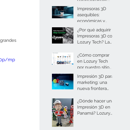
Arduino
guía práctica para
Impresoras 3D
principiantes y
asequibles:
expertos
económicas y
eficientes para
¿Por qué adquirir
todos
Impresoras 3D con
grandes 
Lozury Tech? La
Garantía de una
compra sin
¿Cómo comprar
360p/mp
sorpresas
en Lozury Tech
por nuestro sitio
web? 🤔
Impresión 3D para
marketing: una
nueva frontera
para las empresas
en Panamá
¿Dónde hacer una
Impresión 3D en
Panamá? Lozury
Tech dando vida a
tus ideas