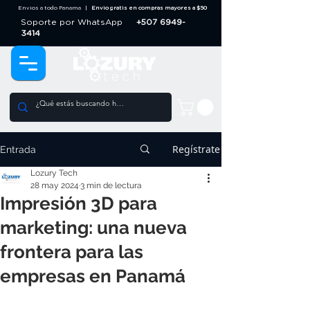
Envios a todo Panama |
Envio gratis en compras mayores a $50
Soporte por WhatsApp
+507 6949-
3414
Regístrate
Entrada
Lozury Tech
28 may 2024
3 min de lectura
Impresión 3D para
marketing: una nueva
frontera para las
empresas en Panamá