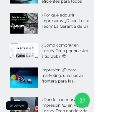
eficientes para todos
¿Por qué adquirir
Impresoras 3D con Lozury
Tech? La Garantía de una
compra sin sorpresas
¿Cómo comprar en
Lozury Tech por nuestro
sitio web? 🤔
Impresión 3D para
marketing: una nueva
frontera para las
empresas en Panamá
¿Dónde hacer una
Impresión 3D en Panamá?
REVIEWS
Lozury Tech dando vida a
tus ideas