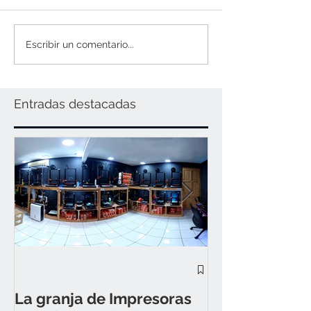
Escribir un comentario...
Entradas destacadas
¿Cómo compra
Tech por nuest
La granja de Impresoras
web? 🤔