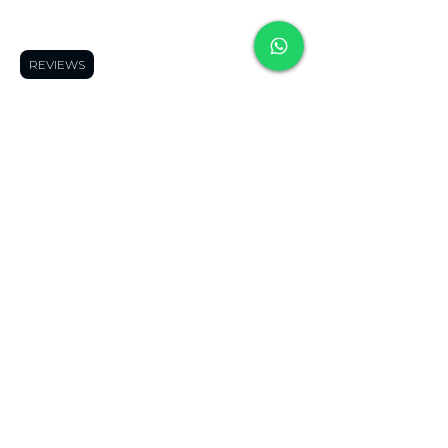
REVIEWS
Soporte
Informació
Tienda
n
Soporte tecnico
FAQ
Impresoras 3D
Reserva una cita
Zonas de Envios
Escáneres 3D
Cursos
Politícas de
Filamentos
Blog
Devolución
Repuestos
Foro
Políticas de Envio
Resinas
WhatsApp
Términos y
Robótica
Cotizador para
Condiciones
Electronica
Makers
Políticas de Privacidad
Ofertas
Términos de Envíos
Todos los
Nacionales
productos
Blog
Quienes Somos
Miembros de la página
Contáctanos
Contáctano