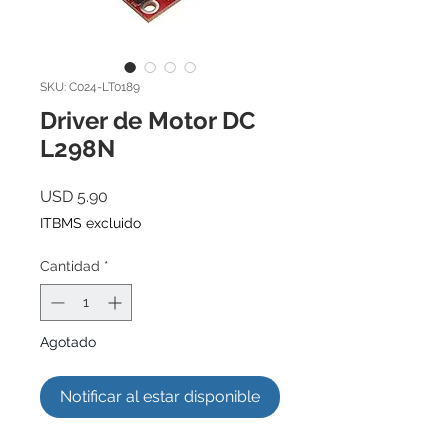
SKU: C024-LT0189
Driver de Motor DC
L298N
Precio
USD 5.90
ITBMS excluido
Cantidad
*
Agotado
Notificar al estar disponible