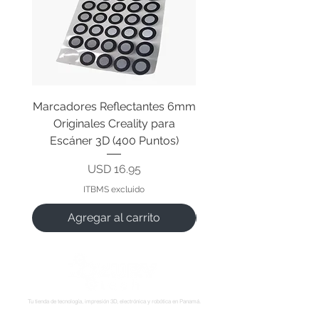
Marcadores Reflectantes 6mm
Cable Original de Cab
Originales Creality para
Impresión Creality End
Escáner 3D (400 Puntos)
Precio
USD 16.95
ITBMS excluido
Agregar al carrito
Tu tienda de tecnología, impresión 3D, electrónica y robótica en Panamá.
Síguenos: