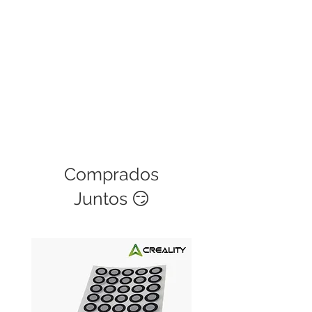
W (a 75 ° C)
Temperatura de
almacenamiento: -25 ~ 130 ° C
Otras Extensiones: Indicadores
de control, interfaz
de alimentación de la
unidad lógica
Tamaño (L x W x H): 55 x 49 x 33
mm (incluye la altura de la placa
de cobre y disipador de calor)
Lista del paquete:
Comprados
1 x L298N
Juntos 😏