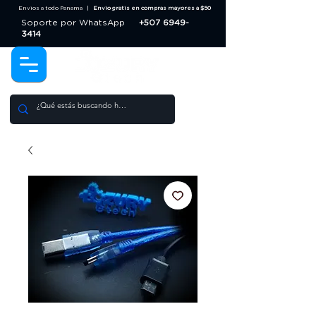
Envios a todo Panama |
Envio gratis en compras mayores a $50
Soporte por WhatsApp
+507 6949-
3414