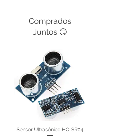
Comprados
Juntos 😏
Sensor Ultrasónico HC-SR04
Servomotor de 9g 180