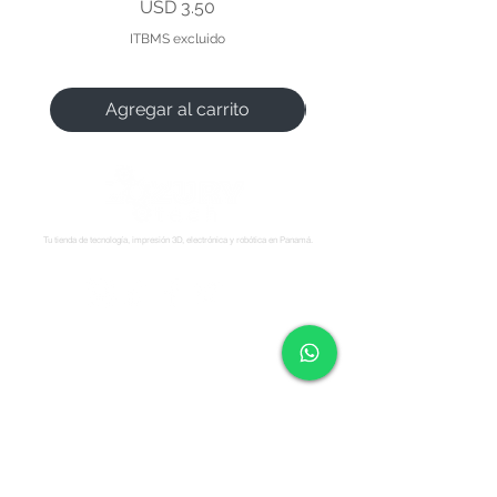
Precio
USD 3.50
ITBMS excluido
Agregar al carrito
Tu tienda de tecnología, impresión 3D, electrónica y robótica en Panamá.
Síguenos:
Soporte
Informació
Tienda
n
Soporte tecnico
FAQ
Impresoras 3D
Reserva una cita
Zonas de Envios
Escáneres 3D
Cursos
Politícas de
Filamentos
Blog
Devolución
Repuestos
Foro
Políticas de Envio
Resinas
WhatsApp
Términos y
Robótica