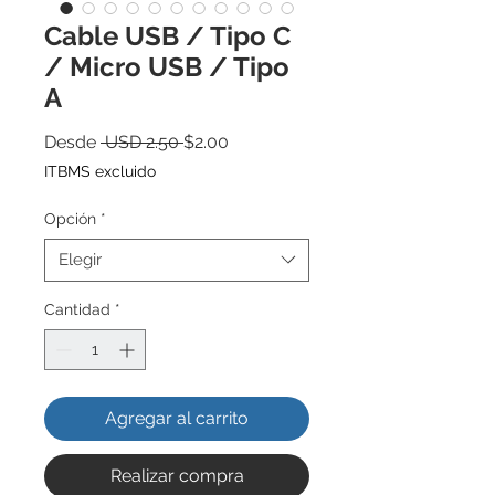
Cable USB / Tipo C
/ Micro USB / Tipo
A
Precio
Precio
Desde
 USD 2.50 
$2.00
de
ITBMS excluido
oferta
Opción
*
Elegir
Cantidad
*
Agregar al carrito
Realizar compra