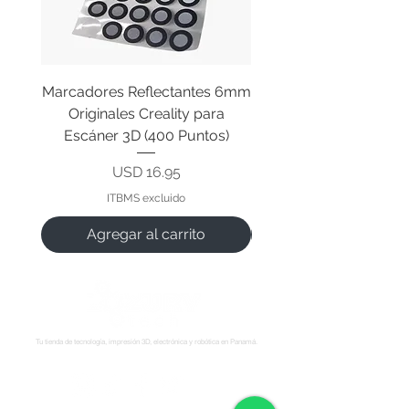
Marcadores Reflectantes 6mm
Cable Original de Cab
Originales Creality para
Impresión Creality End
Escáner 3D (400 Puntos)
Precio
USD 16.95
ITBMS excluido
Agregar al carrito
Tu tienda de tecnología, impresión 3D, electrónica y robótica en Panamá.
Síguenos: