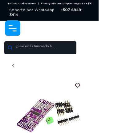
Envios a todo Panama |
Envio gratis en compras mayores a $50
Soporte por WhatsApp
+507 6949-
3414