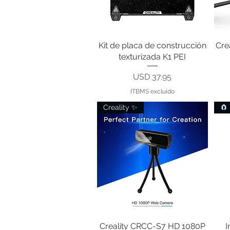
Kit de placa de construcción
Vista rápida
Cre
texturizada K1 PEI
Precio
USD 37.95
ITBMS excluido
Creality ✨
🧲
Creality CRCC-S7 HD 1080P
Vista rápida
I