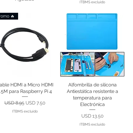
ITBMS excluido
romo 🔥
able HDMI a Micro HDMI
Vista rápida
Alfombrilla de silicona
Vista rápida
1.5M para Raspberry Pi 4
Antiestática resistente a
temperatura para
Precio
Precio de oferta
USD 8.95
USD 7.50
Electrónica
ITBMS excluido
Precio
USD 13.50
ITBMS excluido