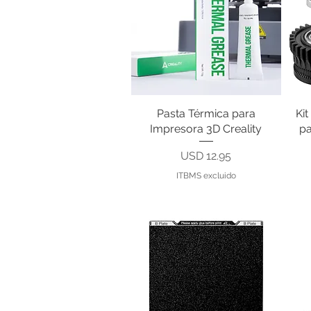
Pasta Térmica para
Vista rápida
Ki
Impresora 3D Creality
pa
Precio
USD 12.95
ITBMS excluido