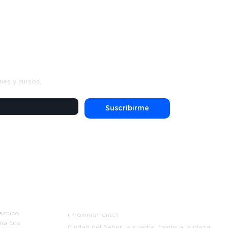
s
nes y cursos.
Suscribirme
e
Contáctanos
ecnico
(Proximamente)
na cita
Ciudad del Saber, la cuadra, frente a la plaza,