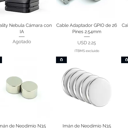
ality Nebula Cámara con
Vista rápida
Cable Adaptador GPIO de 26
Vista rápida
Ca
IA
Pines 2.54mm
Agotado
Precio
USD 2.25
ITBMS excluido
🧲

mán de Neodimio N35
Vista rápida
Imán de Neodimio N35
Vista rápida