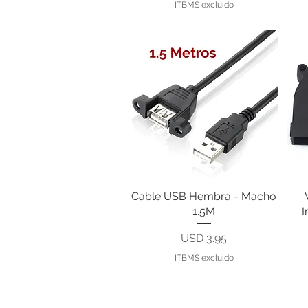
ITBMS excluido
Cable USB Hembra - Macho
Vista rápida
1.5M
I
Precio
USD 3.95
ITBMS excluido