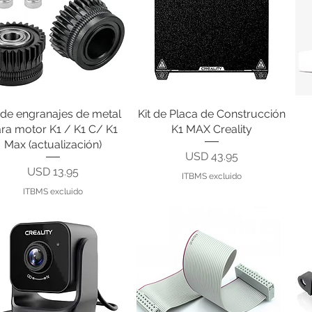
t de engranajes de metal
Vista rápida
Kit de Placa de Construcción
Vista rápida
ra motor K1 / K1 C/ K1
K1 MAX Creality
Max (actualización)
Precio
USD 43.95
Precio
USD 13.95
ITBMS excluido
ITBMS excluido