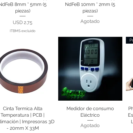
NdFeB 8mm * 5mm (5
NdFeB 10mm * 2mm (5
piezas)
piezas)
Agotado
Precio
USD 2.75
ITBMS excluido
P
Cinta Termica Alta
Vista rápida
Medidor de consumo
Vista rápida
Ph
Temperatura | PCB |
Eléctrico
Es
limación | Impresoras 3D
Agotado
- 20mm X 33M