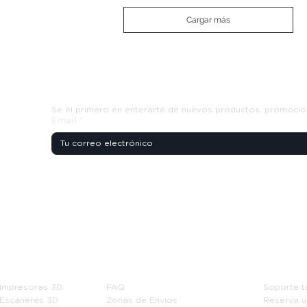
Cargar más
Suscribete y recibe ofertas exclusiva
Se el primero en enterarte de nuevos productos, promocio
Email
*
Tienda
Información
Soport
Impresoras 3D
FAQ
Soporte t
Escáneres 3D
Zonas de Envios
Reserva u