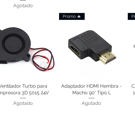
Agotado
Promo 🔥
P
Ventilador Turbo para
Vista rápida
Adaptador HDMI Hembra -
Vista rápida
C
mpresora 3D 5015 24V
Macho 90° Tipo L
Agotado
Agotado