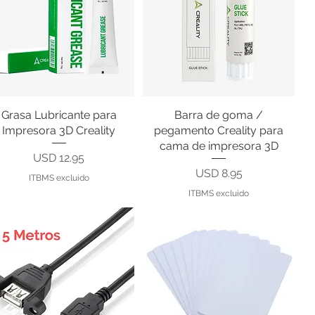
Grasa Lubricante para
Vista rápida
Barra de goma /
Vista rápida
Impresora 3D Creality
pegamento Creality para
cama de impresora 3D
Precio
USD 12.95
Precio
USD 8.95
ITBMS excluido
ITBMS excluido