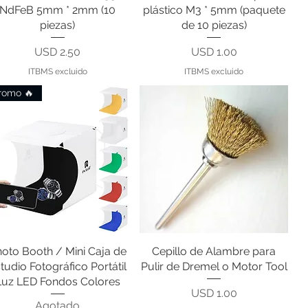
NdFeB 5mm * 2mm (10
plástico M3 * 5mm (paquete
piezas)
de 10 piezas)
Precio
Precio
USD 2.50
USD 1.00
ITBMS excluido
ITBMS excluido
romo 🔥
oto Booth / Mini Caja de
Vista rápida
Cepillo de Alambre para
Vista rápida
tudio Fotográfico Portátil
Pulir de Dremel o Motor Tool
Luz LED Fondos Colores
Precio
USD 1.00
Agotado