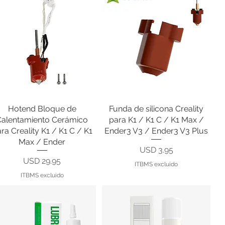
Hotend Bloque de
Vista rápida
Funda de silicona Creality
Vista rápida
Calentamiento Cerámico
para K1 / K1 C / K1 Max /
ra Creality K1 / K1 C / K1
Ender3 V3 / Ender3 V3 Plus
Max / Ender
Precio
USD 3.95
Precio
USD 29.95
ITBMS excluido
ITBMS excluido