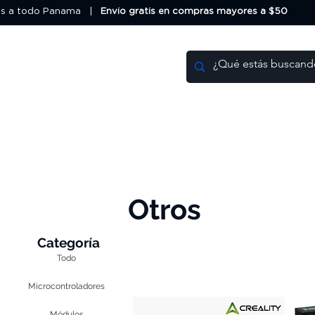
os a todo Panama |
Envio gratis en compras mayores a $50
Impresoras 3D
Filamentos
Otros
Categoría
Todo
Microcontroladores
Módulos