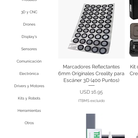
3D y CNC
Drones
Display's
Sensores
Comunicación
Marcadores Reflectantes
Vista rápida
Kit
6mm Originales Creality para
Cre
Electrónica
Escáner 3D (400 Puntos)
Drivers y Motores
Precio
USD 16.95
Kits y Robots
ITBMS excluido
Herramientas
Otros