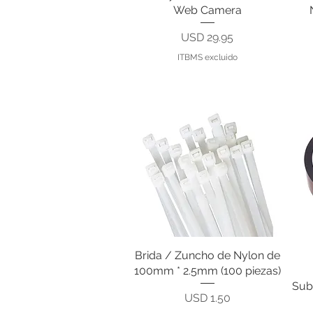
Web Camera
Precio
USD 29.95
ITBMS excluido
Brida / Zuncho de Nylon de
Vista rápida
100mm * 2.5mm (100 piezas)
Sub
Precio
USD 1.50