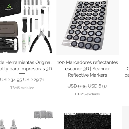
 de Herramientas Original
Vista rápida
100 Marcadores reflectantes
Vista rápida
ality para Impresoras 3D
escáner 3D | Scanner
Reflective Markers
pa
Precio
Precio de oferta
USD 34.95
USD 29.71
Precio
Precio de oferta
USD 9.95
USD 6.97
ITBMS excluido
ITBMS excluido