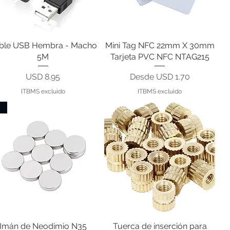
ble USB Hembra - Macho
Vista rápida
Mini Tag NFC 22mm X 30mm
Vista rápida
5M
Tarjeta PVC NFC NTAG215
Precio
Precio de oferta
USD 8.95
Desde
USD 1.70
ITBMS excluido
ITBMS excluido

Imán de Neodimio N35
Vista rápida
Tuerca de inserción para
Vista rápida