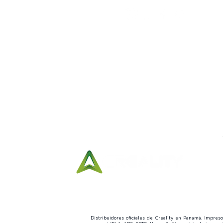
Síguenos:
Horario de Entregas:
Lunes a viernes
10:00 am a
7:00 pm
Sábados
10:00 am a 3:00 pm
Distribuidores oficiales de Creality en Panamá, Impre