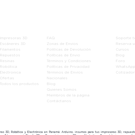
Tienda
Información
Soport
Impresoras 3D
FAQ
Soporte t
Escáneres 3D
Zonas de Envios
Reserva u
Filamentos
Politícas de Devolución
Cursos
Repuestos
Políticas de Envio
Blog
Resinas
Términos y Condiciones
Foro
Robótica
Políticas de Privacidad
WhatsAp
Electronica
Términos de Envíos
Cotizador
Ofertas
Nacionales
Todos los productos
Blog
Quienes Somos
Miembros de la página
Contáctanos
soras 3D, Robótica y Electrónica en Panamá: Arduino, insumos para tus impresoras 3D, repues