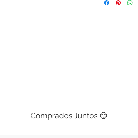
que si un módulo, mi
te viene defectuosa
te devolvemos tu din
sencillo, solo ponte
explicándonos cuale
menos de 48 horas 
Las políticas de gar
si es una mala manip
cubierta. Este servic
Comprados Juntos 😏