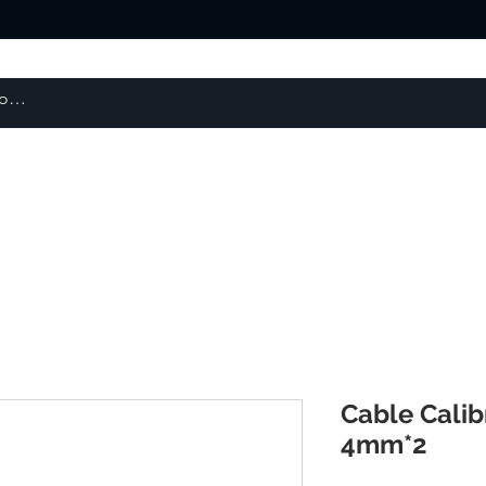
Escaneres 3D
Repuestos y Otros
Robótica
Cable Calib
4mm*2