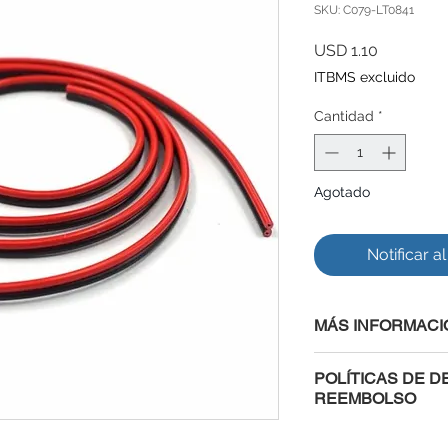
SKU: C079-LT0841
Precio
USD 1.10
ITBMS excluido
Cantidad
*
Agotado
Notificar a
MÁS INFORMACI
POLÍTICAS DE D
REEMBOLSO
Al comprar con nosot