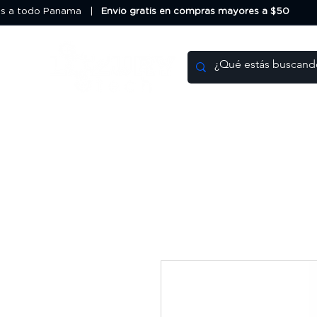
os a todo Panama |
Envio gratis en compras mayores a $50
Impresoras 3D
Filamentos