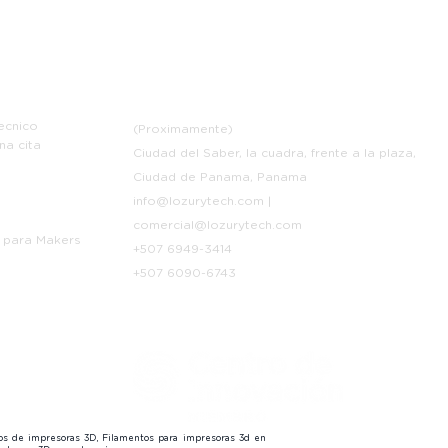
e
Contáctanos
ecnico
(Proximamente)
na cita
Ciudad del Saber, la cuadra, frente a la plaza,
Ciudad de Panama, Panama
info@lozurytech.com
|
p
comercial@lozurytech.com
 para Makers
+507 6949-3414
+507 6090-6743
tos de impresoras 3D, Filamentos para impresoras 3d en