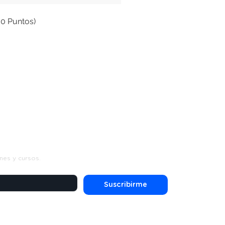
00 Puntos)
s
nes y cursos.
Suscribirme