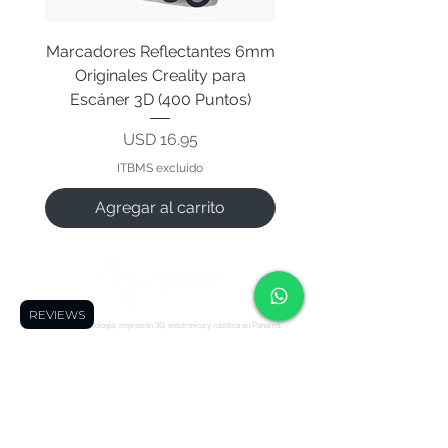
Marcadores Reflectantes 6mm
Cable Original de Cab
Originales Creality para
Impresión Creality End
Escáner 3D (400 Puntos)
Precio
USD 16.95
ITBMS excluido
Agregar al carrito
REVIEWS
Tu tienda de tecnología, impresión 3D, electrónica y robótica en Panamá.
Síguenos:
Soporte
Informació
Tienda
n