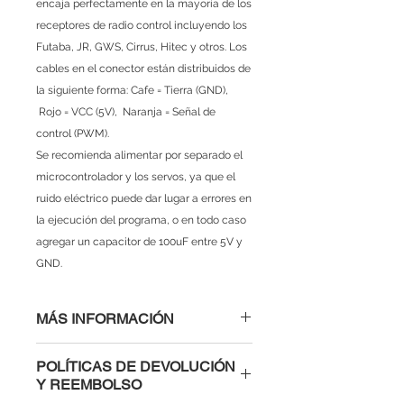
encaja perfectamente en la mayoría de los
receptores de radio control incluyendo los
Futaba, JR, GWS, Cirrus, Hitec y otros. Los
cables en el conector están distribuidos de
la siguiente forma: Cafe = Tierra (GND),
Rojo = VCC (5V), Naranja = Señal de
control (PWM).
Se recomienda alimentar por separado el
microcontrolador y los servos, ya que el
ruido eléctrico puede dar lugar a errores en
la ejecución del programa, o en todo caso
agregar un capacitor de 100uF entre 5V y
GND.
MÁS INFORMACIÓN
Voltaje de Operación: 3.0 - 7.2V
POLÍTICAS DE DEVOLUCIÓN
Torque reposo: 2.2Kg x cm
Y REEMBOLSO
(4.8V), 2.5Kg (6.0V)