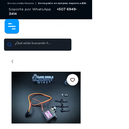
Envios a todo Panama |
Envio gratis en compras mayores a $50
Soporte por WhatsApp
+507 6949-
3414