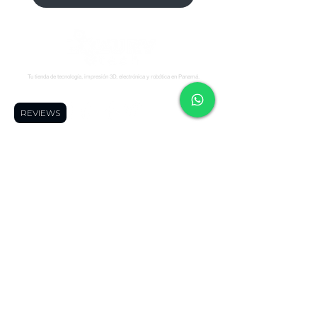
Tu tienda de tecnología, impresión 3D, electrónica y robótica en Panamá.
Síguenos:
REVIEWS
Soporte
Informació
Tienda
n
Soporte tecnico
FAQ
Impresoras 3D
Reserva una cita
Zonas de Envios
Escáneres 3D
Cursos
Politícas de
Filamentos
Blog
Devolución
Repuestos
Foro
Políticas de Envio
Resinas
WhatsApp
Términos y
Robótica
Cotizador para
Condiciones
Electronica
Makers
Políticas de Privacidad
Ofertas
Términos de Envíos
Todos los
Nacionales
productos
Blog
Quienes Somos
Miembros de la página