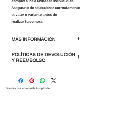
completo, no a unidades individuales.
Asegúrate de seleccionar correctamente
el valor o variante antes de
realizar tu compra.
MÁS INFORMACIÓN
POLÍTICAS DE DEVOLUCIÓN
Y REEMBOLSO
Al comprar con nosotros tienes la
confianza de saber que si un
módulo, microcontrolador o parte
electrónica te viene defectuosa te la
Gracias por compartir tu
opinión
cambiamos inmediatamente o te
devolvemos tu dinero. Para hacer el
reclamo es muy sencillo, solo ponte
en contacto con nosotros
explicándonos cuales fueron las
causas del daño y en menos de 48