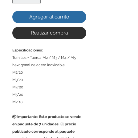
Agregar al carrito
Realizar compra
Especificaciones:
Tornillos + Tuerca M2 / M3 / M4 / M5
hexagonal de acero inoxidable.
M2*20
M3*20
M4*20
M5*20
M2*10
📦 Importante: Este producto se vende
en paquete de 7 unidades. El precio
publicado corresponde al paquete