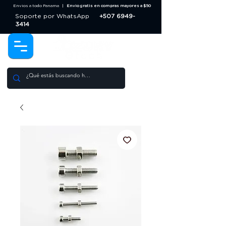
Envios a todo Panama |
Envio gratis en compras mayores a $50
Soporte por WhatsApp
+507 6949-
3414