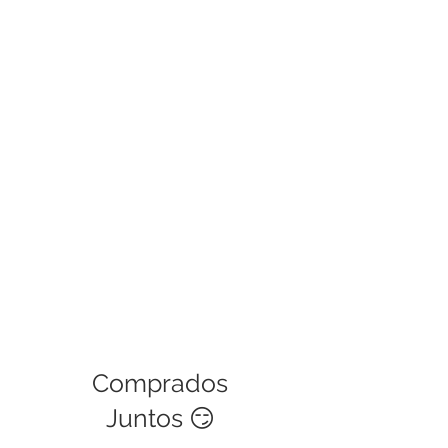
horas haremos el cambio.
Las políticas de garantía cubren
defectos de fábrica, si es una mala
manipulación del usuario no podrá
ser cubierta. Este servicio tiene una
validez de 30 días.
Comprados
Juntos 😏