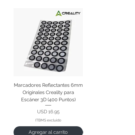
Marcadores Reflectantes 6mm
Cable Original de Cab
Originales Creality para
Impresión Creality End
Escáner 3D (400 Puntos)
Precio
USD 16.95
ITBMS excluido
Agregar al carrito