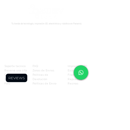
Tu tienda de tecnología, impresión 3D, electrónica y robótica en Panamá.
Síguenos:
Soporte
Informació
Tienda
n
Soporte tecnico
FAQ
Impresoras 3D
Reserva una cita
Zonas de Envios
Escáneres 3D
Cursos
Politícas de
Filamentos
REVIEWS
Blog
Devolución
Repuestos
Foro
Políticas de Envio
Resinas
WhatsApp
Términos y
Robótica
Cotizador para
Condiciones
Electronica
Makers
Políticas de Privacidad
Ofertas
Términos de Envíos
Todos los
Nacionales
productos
Blog
Quienes Somos
Miembros de la página
Contáctanos