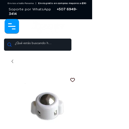
Envios a todo Panama |
Envio gratis en compras mayores a $50
Soporte por WhatsApp
+507 6949-
3414