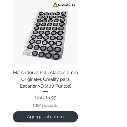
Marcadores Reflectantes 6mm
Cable Original de Cab
Originales Creality para
Impresión Creality End
Escáner 3D (400 Puntos)
Precio
USD 16.95
ITBMS excluido
Agregar al carrito