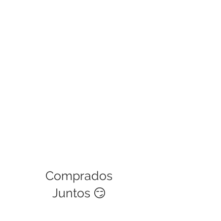
Las políticas de garantía cubren
defectos de fábrica, si es una mala
manipulación del usuario no podrá
ser cubierta. Este servicio tiene una
validez de 30 días.
Comprados
Juntos 😏