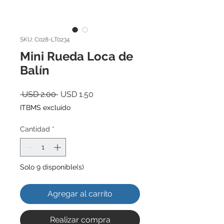
SKU: C028-LT0234
Mini Rueda Loca de
Balín
Precio
Precio
 USD 2.00 
USD 1.50
de
ITBMS excluido
oferta
Cantidad
*
Solo 9 disponible(s)
Agregar al carrito
Realizar compra