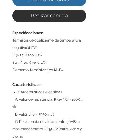
Realizar compra
Especificaciones:
Termistor de coeficiente de temperatura
negativo (NTC)
R @ 25: K100K-1%
B25 / 50: K3950-1%
Elemento: termistor tipo MJB2
Caracteristicas:
Características eléctricas
A: valor de resistencia: R (25 ° C) = 100K ±
1%
B: valor B: B = 3950 ± 1%
C: Resistencia de aislamiento 50MΩ o
más megóhmetro DC500V (entre vidrio y
plomo