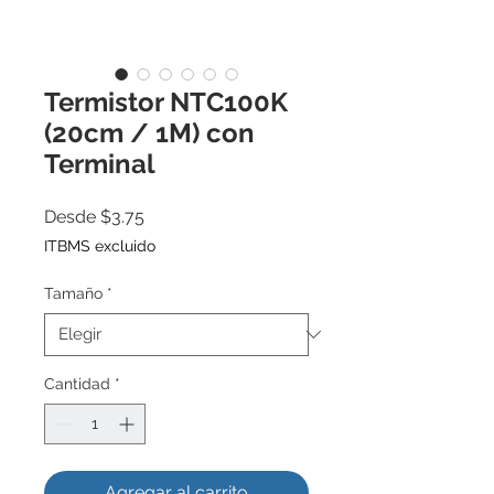
Termistor NTC100K
(20cm / 1M) con
Terminal
Precio
Desde
$3.75
de
ITBMS excluido
oferta
Tamaño
*
Cantidad
*
Agregar al carrito