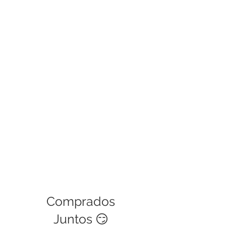
causas del daño y en menos de 48
horas haremos el cambio.
Las políticas de garantía cubren
defectos de fábrica, si es una mala
manipulación del usuario no podrá
ser cubierta. Este servicio tiene una
validez de 30 días.
Comprados
Juntos 😏