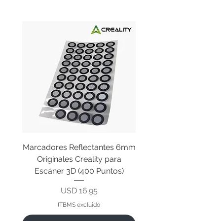
Marcadores Reflectantes 6mm
Cable Original de Cab
Originales Creality para
Impresión Creality End
Escáner 3D (400 Puntos)
Precio
USD 16.95
ITBMS excluido