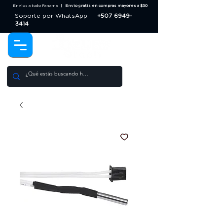
Envios a todo Panama |
Envio gratis en compras mayores a $50
Soporte por WhatsApp
+507 6949-
3414