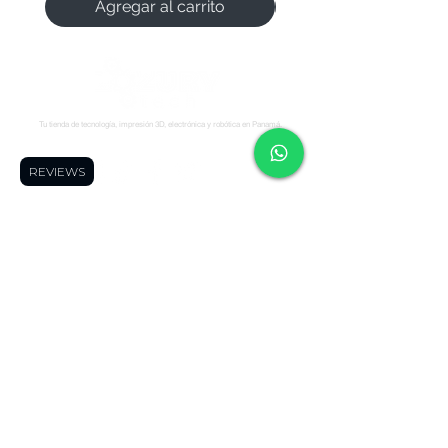
Agregar al carrito
Tu tienda de tecnología, impresión 3D, electrónica y robótica en Panamá.
Síguenos:
REVIEWS
Soporte
Informació
Tienda
n
Soporte tecnico
FAQ
Impresoras 3D
Reserva una cita
Zonas de Envios
Escáneres 3D
Cursos
Politícas de
Filamentos
Blog
Devolución
Repuestos
Foro
Políticas de Envio
Resinas
WhatsApp
Términos y
Robótica
Cotizador para
Condiciones
Electronica
Makers
Políticas de Privacidad
Ofertas
Términos de Envíos
Todos los
Nacionales
productos
Blog
Quienes Somos