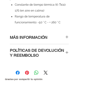
Constante de tiempo térmica (τ): Τ≤10
17S (en aire en calma)
Rango de temperatura de
funcionamiento: -50 ° C ~ + 260 ° C
MÁS INFORMACIÓN
POLÍTICAS DE DEVOLUCIÓN
Y REEMBOLSO
Al comprar con nosotros tienes la
confianza de saber que si un
módulo, microcontrolador o parte
electrónica te viene defectuosa te la
Gracias por compartir tu
opinión
cambiamos inmediatamente o te
devolvemos tu dinero. Para hacer el
reclamo es muy sencillo, solo ponte
en contacto con nosotros
explicándonos cuales fueron las