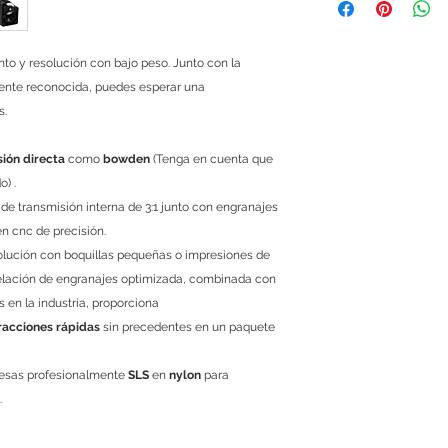
que si un módulo, mi
te viene defectuosa
te devolvemos tu din
to y resolución con bajo peso. Junto con la
sencillo, solo ponte
mente reconocida, puedes esperar una
explicándonos cuale
s.
menos de 48 horas 
Las políticas de gar
si es una mala manip
sión directa
como
bowden
(Tenga en cuenta que
cubierta. Este servic
) .
 de transmisión interna de 3:1 junto con engranajes
 cnc de precisión.
solución con boquillas pequeñas o impresiones de
a relación de engranajes optimizada, combinada con
s en la industria, proporciona
racciones
rápidas
sin precedentes en un paquete
resas profesionalmente
SLS
en
nylon
para
.