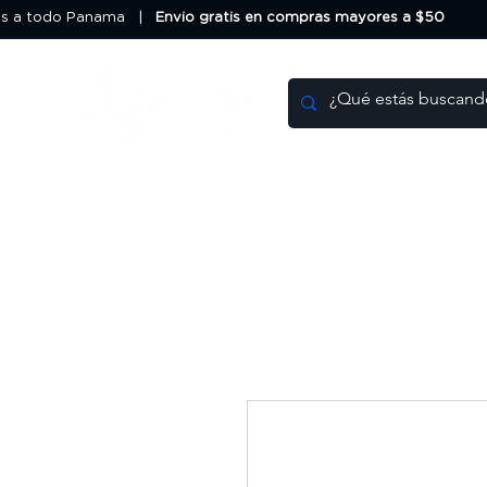
os a todo Panama |
Envio gratis en compras mayores a $50
Impresoras 3D
Filamentos