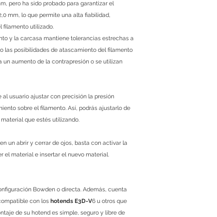
m, pero ha sido probado para garantizar el
,0 mm, lo que permite una alta fiabilidad,
 filamento utilizado.
mento y la carcasa mantiene tolerancias estrechas a
o las posibilidades de atascamiento del filamento
 un aumento de la contrapresión o se utilizan
 al usuario ajustar con precisión la presión
ento sobre el filamento. Así, podrás ajustarlo de
 material que estés utilizando.
 un abrir y cerrar de ojos, basta con activar la
 el material e insertar el nuevo material.
 configuración Bowden o directa. Además, cuenta
compatible con los
hotends E3D-V
6 u otros que
ontaje de su hotend es simple, seguro y libre de