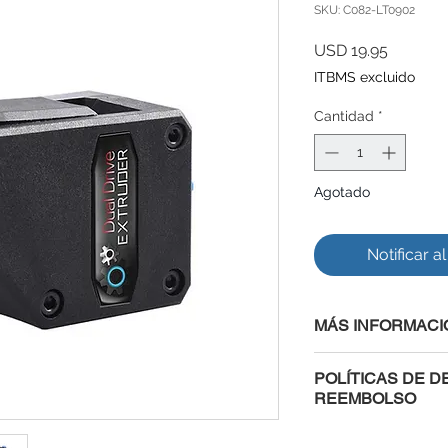
SKU: C082-LT0902
Precio
USD 19.95
ITBMS excluido
Cantidad
*
Agotado
Notificar a
MÁS INFORMACI
POLÍTICAS DE D
REEMBOLSO
Al comprar con nosot