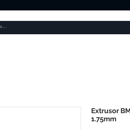
Escaneres 3D
Repuestos y Otros
Robótica
Extrusor B
1.75mm