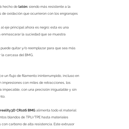
tá hecho de
latón:
siendo más resistente a la
s de oxidación que ocurrieron con los engranajes
l eje principal ahora es negro: esta es una
 enmascarar la suciedad que se muestra
e puede quitar y/o reemplazar para que sea más
ar la carcasa del BMG.
e un flujo de filamento ininterrumpido, incluso en
n impresiones con miles de retracciones, los
 impecable, con una precisión inigualable y sin
nto.
 Creality3D CR10S BMG
alimenta todo el material
mentos blandos de TPU/TPE hasta materiales
 con carbono de alta resistencia. Este extrusor