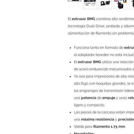
El
extrusor BMG
combina alto rendimien
tecnología Dual-Drive, probada y alta
alimentación de filamento sin problema
Funciona tanto en formato de
extru
el adaptador bowden no está incluido
El
extrusor BMG
utiliza una relación
de acero endurecido mecanizados en
Ya sea para impresiones de alta re
alto flujo con boquillas grandes, l
los engranajes de transmisión lídere
una
potencia
de
empuje
y unas
ret
ligero y compacto.
Las piezas de la carcasa están imp
una
máxima resistencia
y
precisión
Válida para
filamento 1.75 mm
Novedades: