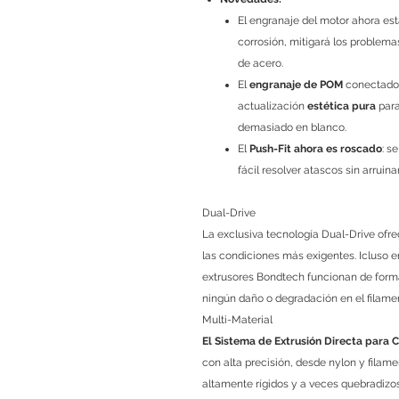
El engranaje del motor ahora es
corrosión, mitigará los problema
de acero.
El
engranaje de POM
conectado a
actualización
estética pura
para
demasiado en blanco.
El
Push-Fit ahora es roscado
: s
fácil resolver atascos sin arruin
Dual-Drive
La exclusiva tecnología Dual-Drive ofrec
las condiciones más exigentes. Icluso e
extrusores Bondtech funcionan de forma
ningún daño o degradación en el filame
Multi-Material
El Sistema de Extrusión Directa para
con alta precisión, desde nylon y fila
altamente rígidos y a veces quebradizos