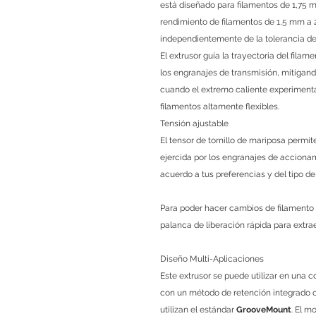
está diseñado para filamentos de 1,75 m
rendimiento de filamentos de 1,5 mm a 2
independientemente de la tolerancia del
El extrusor guía la trayectoria del fila
los engranajes de transmisión, mitigand
cuando el extremo caliente experimenta
filamentos altamente flexibles.
Tensión ajustable
El tensor de tornillo de mariposa permite
ejercida por los engranajes de accionami
acuerdo a tus preferencias y del tipo de
Para poder hacer cambios de filamento en
palanca de liberación rápida para extraer
Diseño Multi-Aplicaciones
Este extrusor se puede utilizar en una
con un método de retención integrado 
utilizan el estándar
GrooveMount
. El m