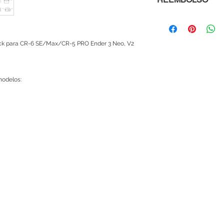
N.W.：7g
¡Hola! Te invitamos a
en el siguiente
enlace 👉
https://w
lock para CR-6 SE/Max/CR-5 PRO Ender 3 Neo, V2
Es importante que es
y condiciones para d
servicios.
 modelos:
¡Gracias por confiar