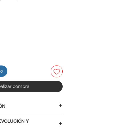
to
alizar compra
ÓN
×100×20mm
EVOLUCIÓN Y