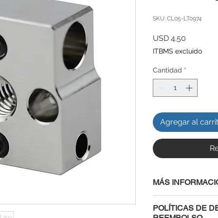
SKU: CL05-LT0974
Precio
USD 4.50
ITBMS excluido
Cantidad
*
Agregar al carri
Re
MÁS INFORMACI
Packing Size：110
POLÍTICAS DE D
G.W：10g
REEMBOLSO