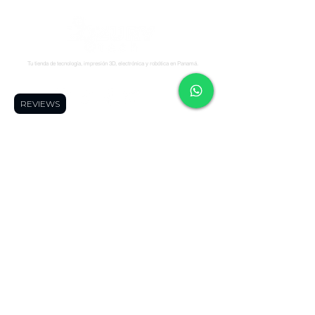
Tu tienda de tecnología, impresión 3D, electrónica y robótica en Panamá.
Síguenos:
REVIEWS
Soporte
Informació
Tienda
n
Soporte tecnico
FAQ
Impresoras 3D
Reserva una cita
Zonas de Envios
Escáneres 3D
Cursos
Politícas de
Filamentos
Blog
Devolución
Repuestos
Foro
Políticas de Envio
Resinas
WhatsApp
Términos y
Robótica
Cotizador para
Condiciones
Electronica
Makers
Políticas de Privacidad
Ofertas
Términos de Envíos
Todos los
Nacionales
productos
Blog
Quienes Somos
Miembros de la página
Contáctanos