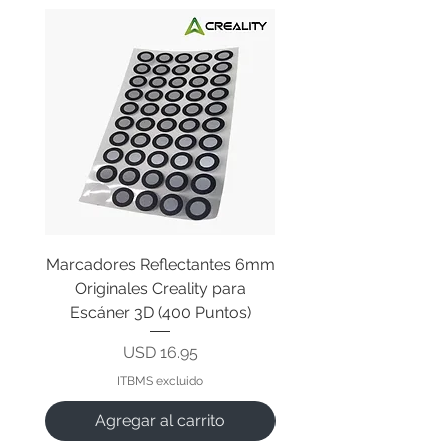
Marcadores Reflectantes 6mm
Cable Original de Cab
Originales Creality para
Impresión Creality End
Escáner 3D (400 Puntos)
Precio
USD 16.95
ITBMS excluido
Agregar al carrito