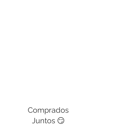
instrucciones al instalar el módulo de
la unidad, de lo contrario se
quemará el módulo
Comprados
Juntos 😏