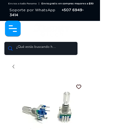
Envios a todo Panama |
Envio gratis en compras mayores a $50
Soporte por WhatsApp
+507 6949-
3414