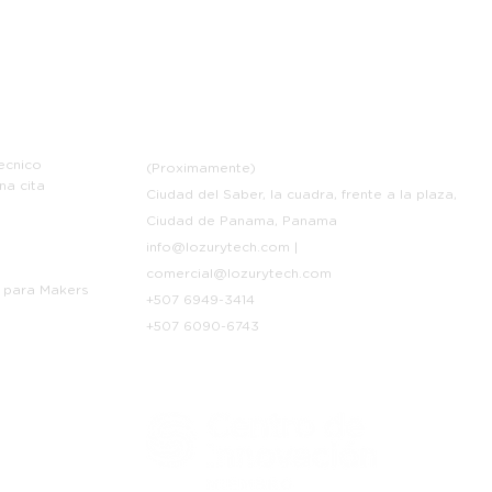
e
Contáctanos
ecnico
(Proximamente)
na cita
Ciudad del Saber, la cuadra, frente a la plaza,
Ciudad de Panama, Panama
info@lozurytech.com
|
p
comercial@lozurytech.com
 para Makers
+507 6949-3414
+507 6090-6743