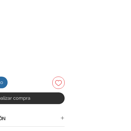
to
alizar compra
ÓN