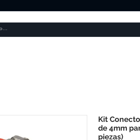
Escaneres 3D
Repuestos y Otros
Robótica
Kit Conect
de 4mm par
piezas)