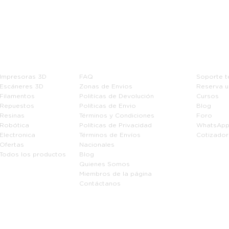
Tienda
Información
Soport
Impresoras 3D
FAQ
Soporte t
Escáneres 3D
Zonas de Envios
Reserva u
Filamentos
Politícas de Devolución
Cursos
Repuestos
Políticas de Envio
Blog
Resinas
Términos y Condiciones
Foro
Robótica
Políticas de Privacidad
WhatsAp
Electronica
Términos de Envíos
Cotizador
Ofertas
Nacionales
Todos los productos
Blog
Quienes Somos
Miembros de la página
Contáctanos