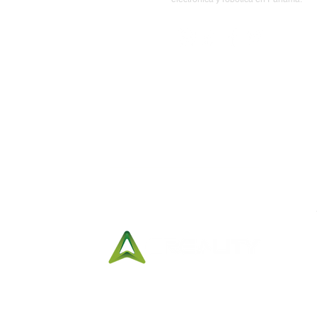
Síguenos:
Horario de Entregas:
Lunes a viernes
10:00 am a
7:00 pm
Sábados
10:00 am a 3:00 pm