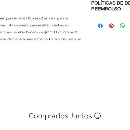
POLÍTICAS DE D
Material: Plástico y 
REEMBOLSO
Color：Negro y rojo
 para Pruebas (2 piezas) es ideal para la
¡Hola! Te invitamos a
en el siguiente
iva. Está diseñado para realizar pruebas en
enlace 👉 https://w
nectores hembra banana de 4mm. El kit incluye 2
Es importante que es
ebas de manera más eficiente. Es fácil de usar y se
y condiciones para d
servicios.
¡Gracias por confiar
Comprados Juntos 😏