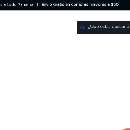
os a todo Panama |
Envio gratis en compras mayores a $50
Impresoras 3D
Filamentos