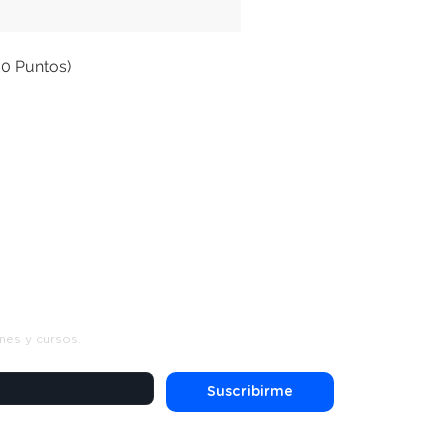
00 Puntos)
s
nes y cursos.
Suscribirme