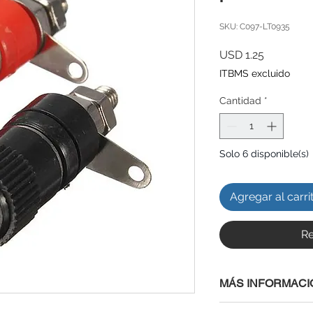
SKU: C097-LT0935
Precio
USD 1.25
ITBMS excluido
Cantidad
*
Solo 6 disponible(s)
Agregar al carri
Re
MÁS INFORMACI
ESPECIFICACIONES