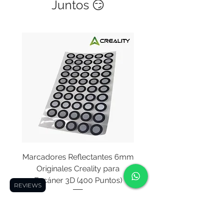
Juntos 😏
Marcadores Reflectantes 6mm
Cable Original de Cab
Originales Creality para
Impresión Creality End
Escáner 3D (400 Puntos)
REVIEWS
Precio
USD 16.95
ITBMS excluido