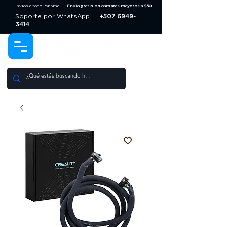
Envios a todo Panama |
Envio gratis en compras mayores a $50
Soporte por WhatsApp
+507 6949-
3414