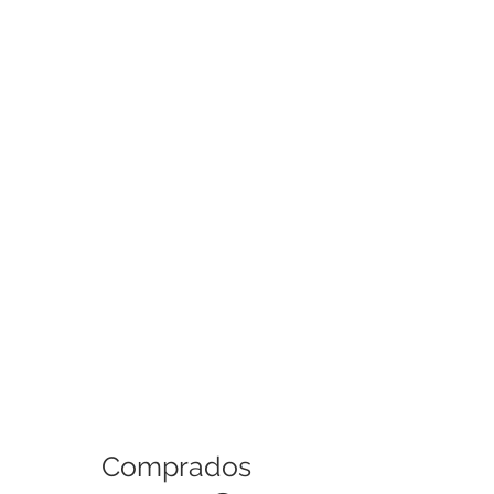
¡Gracias por confiar en nosotros!
Operación del hotend
Instalación:
Reemplazo directo
Aplicación:
Impresión 3D FDM
Comprados