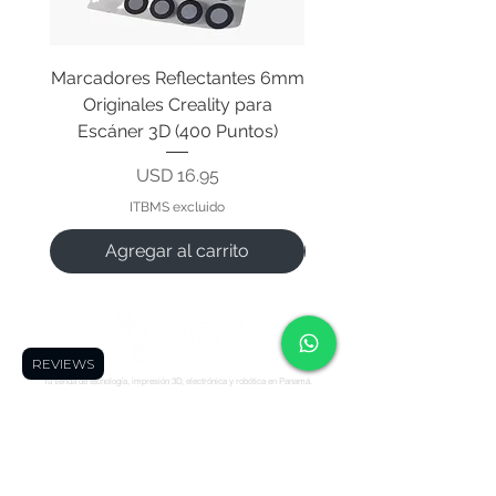
Marcadores Reflectantes 6mm
Cable Original de Cab
Originales Creality para
Impresión Creality End
Escáner 3D (400 Puntos)
Precio
USD 16.95
ITBMS excluido
Agregar al carrito
REVIEWS
Tu tienda de tecnología, impresión 3D, electrónica y robótica en Panamá.
Síguenos:
Soporte
Informació
Tienda