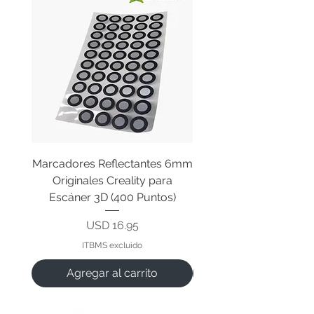
Marcadores Reflectantes 6mm
Cable Original de Cab
Originales Creality para
Impresión Creality End
Escáner 3D (400 Puntos)
Precio
USD 16.95
ITBMS excluido
Agregar al carrito