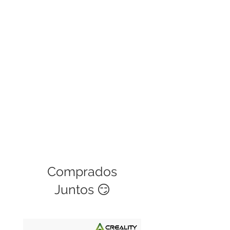
defectos de fábrica, si es una mala
manipulación del usuario no podrá
ser cubierta. Este servicio tiene una
validez de 30 días.
Comprados
Juntos 😏