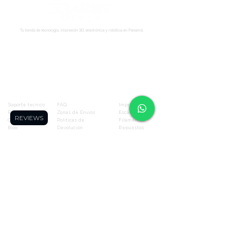
Tu tienda de tecnología, impresión 3D, electrónica y robótica en Panamá.
Síguenos:
Soporte
Informació
Tienda
n
Soporte tecnico
FAQ
Impresoras 3D
Reserva una cita
Zonas de Envios
Escáneres 3D
REVIEWS
Cursos
Politícas de
Filamentos
Blog
Devolución
Repuestos
Foro
Políticas de Envio
Resinas
WhatsApp
Términos y
Robótica
Cotizador para
Condiciones
Electronica
Makers
Políticas de Privacidad
Ofertas
Términos de Envíos
Todos los
Nacionales
productos
Blog
Quienes Somos
Miembros de la página
Contáctanos