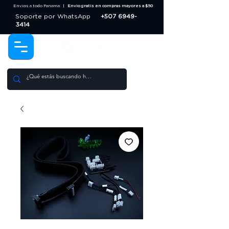
Envios a todo Panama |
Envio gratis en compras mayores a $50
Soporte por WhatsApp
+507 6949-
3414