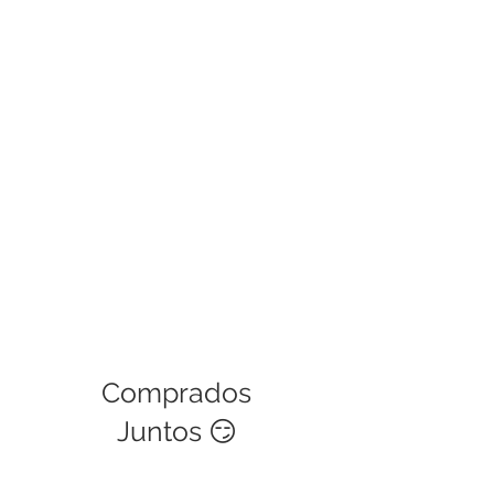
Las políticas de garantía cubren
defectos de fábrica, si es una mala
manipulación del usuario no podrá
ser cubierta. Este servicio tiene una
validez de 30 días.
Comprados
Juntos 😏