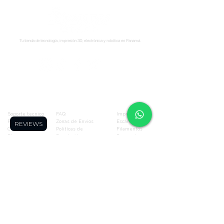
Tu tienda de tecnología, impresión 3D, electrónica y robótica en Panamá.
Síguenos:
Soporte
Informació
Tienda
n
Soporte tecnico
FAQ
Impresoras 3D
Reserva una cita
Zonas de Envios
Escáneres 3D
REVIEWS
Cursos
Politícas de
Filamentos
Blog
Devolución
Repuestos
Foro
Políticas de Envio
Resinas
WhatsApp
Términos y
Robótica
Cotizador para
Condiciones
Electronica
Makers
Políticas de Privacidad
Ofertas
Términos de Envíos
Todos los
Nacionales
productos
Blog
Quienes Somos
Miembros de la página
Contáctanos