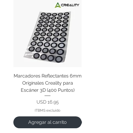
Marcadores Reflectantes 6mm
Cable Original de Cab
Originales Creality para
Impresión Creality End
Escáner 3D (400 Puntos)
Precio
USD 16.95
ITBMS excluido
Agregar al carrito