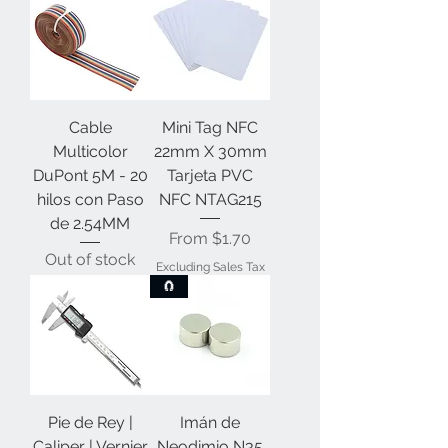
Cable
Mini Tag NFC
Multicolor
22mm X 30mm
DuPont 5M - 20
Tarjeta PVC
hilos con Paso
NFC NTAG215
de 2.54MM
Sale Price
From
$1.70
Out of stock
Excluding Sales Tax
🧲
Pie de Rey |
Imán de
Caliper | Vernier
Neodimio N35