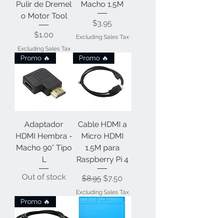
Pulir de Dremel
Macho 1.5M
o Motor Tool
Price
$3.95
Price
$1.00
Excluding Sales Tax
Excluding Sales Tax
Promo 🔥
Promo 🔥
Adaptador
Cable HDMI a
HDMI Hembra -
Micro HDMI
Macho 90° Tipo
1.5M para
L
Raspberry Pi 4
Out of stock
Regular Price
Sale Price
$8.95
$7.50
Excluding Sales Tax
Promo 🔥