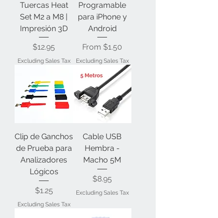
Tuercas Heat
Programable
Set M2 a M8 |
para iPhone y
Impresión 3D
Android
Price
Sale Price
$12.95
From
$1.50
Excluding Sales Tax
Excluding Sales Tax
Clip de Ganchos
Cable USB
de Prueba para
Hembra -
Analizadores
Macho 5M
Lógicos
Price
$8.95
Price
$1.25
Excluding Sales Tax
Excluding Sales Tax