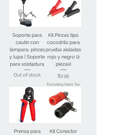
Soporte para
Kit Pinzas tipo
cautín con
cocodrilo para
lámpara, pinzas
prueba aisladas
y lupa | Soporte
rojo y negro (2
para soldadura
piezas)
Out of stock
Price
$2.95
Excluding Sales Tax
Prensa para
Kit Conector