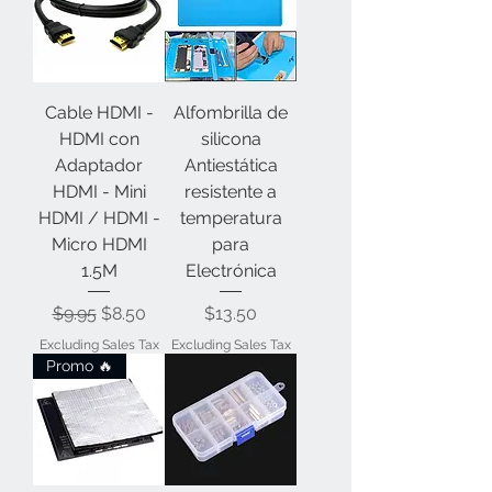
Cable HDMI -
Alfombrilla de
HDMI con
silicona
Adaptador
Antiestática
HDMI - Mini
resistente a
HDMI / HDMI -
temperatura
Micro HDMI
para
1.5M
Electrónica
Regular Price
Sale Price
Price
$9.95
$8.50
$13.50
Excluding Sales Tax
Excluding Sales Tax
Promo 🔥