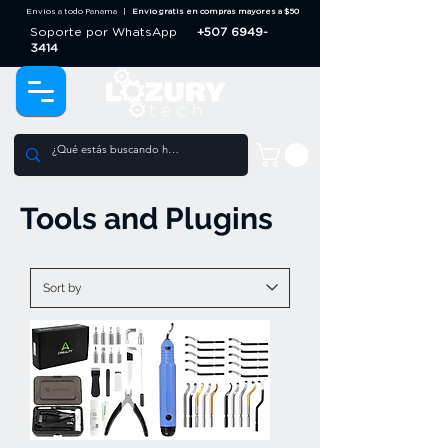
Envios a todo Panama |
Envio gratis en compras mayores a $50
Soporte por WhatsApp
+507 6949-
3414
Tools and Plugins