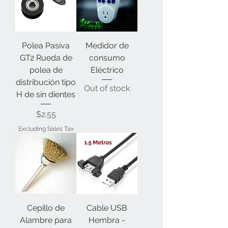
Polea Pasiva
Medidor de
GT2 Rueda de
consumo
polea de
Eléctrico
distribución tipo
Out of stock
H de sin dientes
Price
$2.55
Excluding Sales Tax
Cepillo de
Cable USB
Alambre para
Hembra -