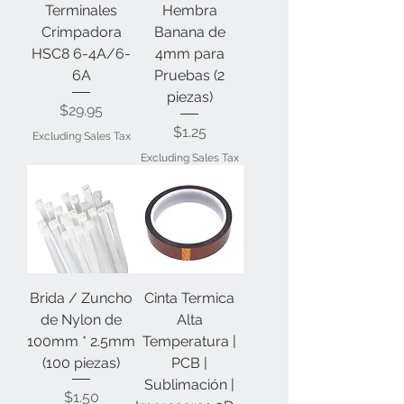
Terminales
Hembra
Crimpadora
Banana de
HSC8 6-4A/6-
4mm para
6A
Pruebas (2
piezas)
Price
$29.95
Price
$1.25
Excluding Sales Tax
Excluding Sales Tax
Brida / Zuncho
Cinta Termica
de Nylon de
Alta
100mm * 2.5mm
Temperatura |
(100 piezas)
PCB |
Sublimación |
Price
$1.50