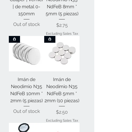
| de metal 0-
NdFeB 8mm *
150mm
5mm (5 piezas)
Out of stock
Price
$2.75
Excluding Sales Tax
🧲
🧲
Imán de
Imán de
Neodimio N35
Neodimio N35
NdFeB 10mm *
NdFeB 5mm *
2mm (5 piezas)
2mm (10 piezas)
Out of stock
Price
$2.50
Excluding Sales Tax