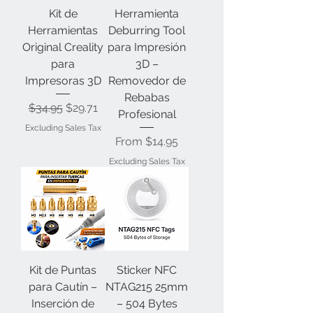
Kit de
Herramienta
Herramientas
Deburring Tool
Original Creality
para Impresión
para
3D –
Impresoras 3D
Removedor de
Rebabas
Regular Price
Sale Price
$34.95
$29.71
Profesional
Excluding Sales Tax
Sale Price
From
$14.95
Excluding Sales Tax
Kit de Puntas
Sticker NFC
para Cautín –
NTAG215 25mm
Inserción de
– 504 Bytes