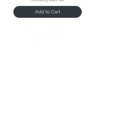
Add to Cart
We open when our customers need us 😉
Reference Hours:
Monday to Friday
11:00 a.m. to 9:00 p.m.
Saturdays
11:00 a.m. to 5:00 p.m.
Follow us:
contac
contact
contac
t us
us
t us
Frequently
Frequently asked
Frequently
asked
questions
👀
asked