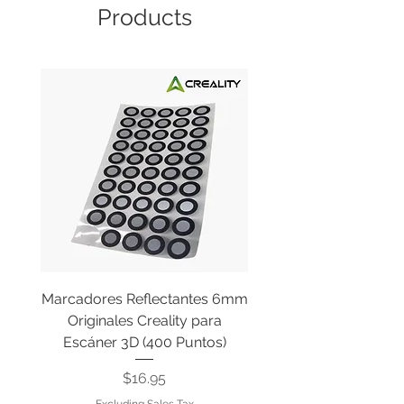
Products
Marcadores Reflectantes 6mm
Cable Original de Cab
Originales Creality para
Impresión Creality End
Escáner 3D (400 Puntos)
Price
$16.95
Excluding Sales Tax