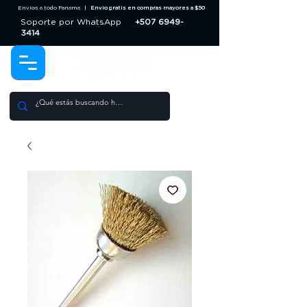
Envios a todo Panama |
Envio gratis en compras mayores a $50
Soporte por WhatsApp
+507 6949-
3414