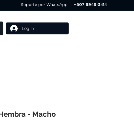
Soporte por WhatsApp
+507 6949-3414
Log In
Others
Servicios
Hembra - Macho