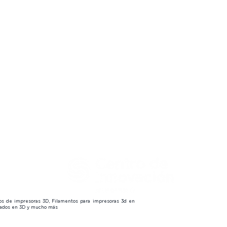
embers
🔒
s
 us
😎
tos de impresoras 3D, Filamentos para impresoras 3d en
izados en 3D y mucho más