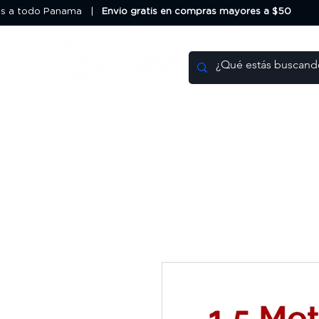
os a todo Panama |
Envio gratis en compras mayores a $50
HOME
DEALS