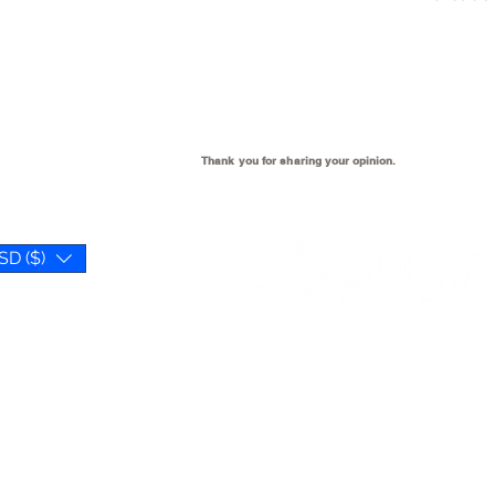
Thank you for sharing your
opinion.
SD ($)
We open when our customer
need us 😉
Reference Hours:
Monday to Friday