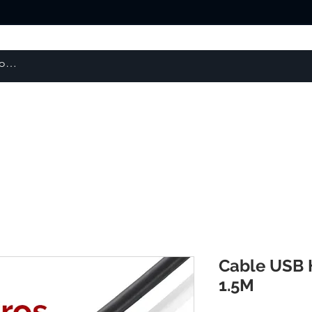
About us
Products
courses
Cable USB 
1.5M