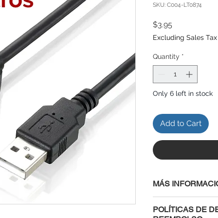
SKU: C004-LT0874
Price
$3.95
Excluding Sales Tax
Quantity
*
Only 6 left in stock
Add to Cart
MÁS INFORMACI
POLÍTICAS DE D