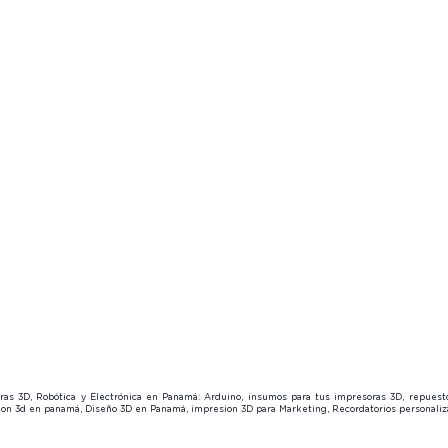
Product Finder
Page Members
🔒
Page M
🔍
About us
About u
Page Members
Contact us
😎
Contact
🔒
About us
Contact us
😎
soras 3D, Robótica y Electrónica en Panamá: Arduino, insumos para tus impresoras 3D, repues
sion 3d en panamá, Diseño 3D en Panamá, impresion 3D para Marketing, Recordatorios personal