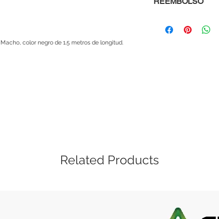
REEMBOLSO
Al comprar con nosot
que si un módulo, mi
te viene defectuosa
acho, color negro de 1.5 metros de longitud.
te devolvemos tu din
sencillo, solo ponte
explicándonos cuale
menos de 48 horas 
Las políticas de gar
si es una mala manip
cubierta. Este servic
Related Products