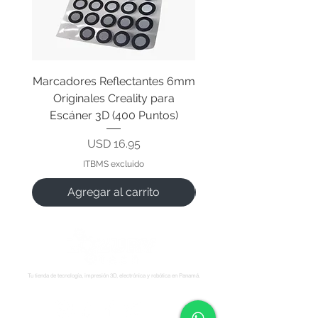
Marcadores Reflectantes 6mm
Cable Original de Cab
Originales Creality para
Impresión Creality End
Escáner 3D (400 Puntos)
Precio
USD 16.95
ITBMS excluido
Agregar al carrito
Tu tienda de tecnología, impresión 3D, electrónica y robótica en Panamá.
Síguenos: