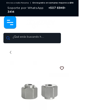
Envios a todo Panama |
Envio gratis en compras mayores a $50
Soporte por WhatsApp
+507 6949-
3414