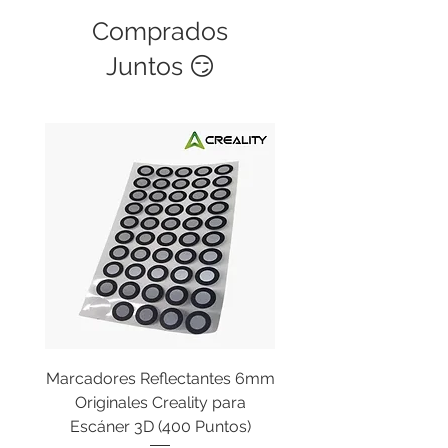
Comprados
Juntos 😏
Marcadores Reflectantes 6mm
Cable Original de Cab
Originales Creality para
Impresión Creality End
Escáner 3D (400 Puntos)