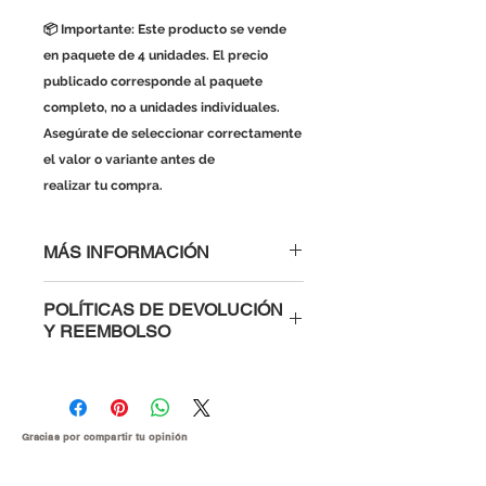
📦 Importante: Este producto se vende
en paquete de 4 unidades. El precio
publicado corresponde al paquete
completo, no a unidades individuales.
Asegúrate de seleccionar correctamente
el valor o variante antes de
realizar tu compra.
MÁS INFORMACIÓN
Detalles:
POLÍTICAS DE DEVOLUCIÓN
Rosca: M4
Y REEMBOLSO
Longitud: 20mm
Cantidad por compra: 1 tornillo y
Al comprar con nosotros tienes la
1 tuerca
confianza de saber que si un
módulo, microcontrolador o parte
electrónica te viene defectuosa te la
Gracias por compartir tu
opinión
cambiamos inmediatamente o te
devolvemos tu dinero. Para hacer el