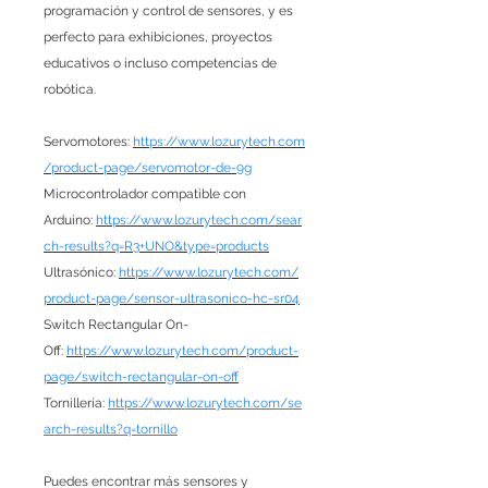
programación y control de sensores, y es
perfecto para exhibiciones, proyectos
educativos o incluso competencias de
robótica.
Servomotores:
https://www.lozurytech.com
/product-page/servomotor-de-9g
Microcontrolador compatible con
Arduino:
https://www.lozurytech.com/sear
ch-results?q=R3+UNO&type=products
Ultrasónico:
https://www.lozurytech.com/
product-page/sensor-ultrasonico-hc-sr04
Switch Rectangular On-
Off:
https://www.lozurytech.com/product-
page/switch-rectangular-on-off
Tornillería:
https://www.lozurytech.com/se
arch-results?q=tornillo
Puedes encontrar más sensores y