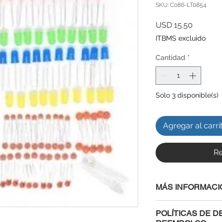
SKU: C086-LT0854
Precio
USD 15.50
ITBMS excluido
Cantidad
*
Solo 3 disponible(s)
Agregar al carri
Re
MÁS INFORMACI
POLÍTICAS DE D