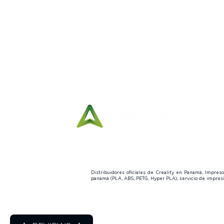
Horario de Entregas:
Lunes a viernes
10:00 am a
7:00 pm
Sábados
10:00 am a 3:00 pm
Distribuidores oficiales de Creality en Panamá, Impre
panamá (PLA, ABS, PETG, Hyper PLA), servicio de impre
© 2015 - 2026 Lozury Tech. Todos 