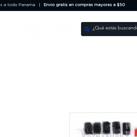
os a todo Panama |
Envio gratis en compras mayores a $50
Impresoras 3D
Filamentos