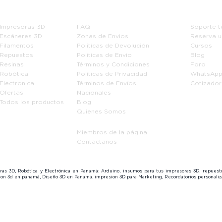
Tienda
Información
Soport
Impresoras 3D
FAQ
Soporte t
Escáneres 3D
Zonas de Envios
Reserva u
Filamentos
Politícas de Devolución
Cursos
Repuestos
Políticas de Envio
Blog
Resinas
Términos y Condiciones
Foro
Robótica
Políticas de Privacidad
WhatsAp
Electronica
Términos de Envíos
Cotizador
Ofertas
Nacionales
Todos los productos
Blog
Quienes Somos
Miembros de la página
Contáctanos
soras 3D, Robótica y Electrónica en Panamá: Arduino, insumos para tus impresoras 3D, repues
sion 3d en panamá, Diseño 3D en Panamá, impresion 3D para Marketing, Recordatorios personal
los derechos reservados.