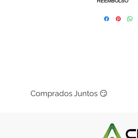
REEMBOLSO
Al comprar con nosot
que si un módulo, mi
te viene defectuosa
te devolvemos tu din
sencillo, solo ponte
explicándonos cuale
menos de 48 horas 
Las políticas de gar
si es una mala manip
cubierta. Este servic
Comprados Juntos 😏