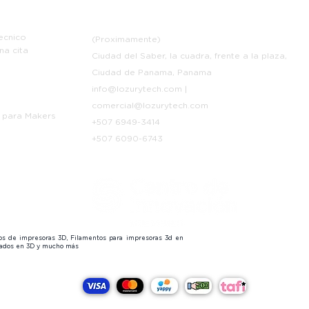
e
Contáctanos
ecnico
(Proximamente)
na cita
Ciudad del Saber, la cuadra, frente a la plaza,
Ciudad de Panama, Panama
info@lozurytech.com
|
p
comercial@lozurytech.com
 para Makers
+507 6949-3414
+507 6090-6743
tos de impresoras 3D, Filamentos para impresoras 3d en
izados en 3D y mucho más