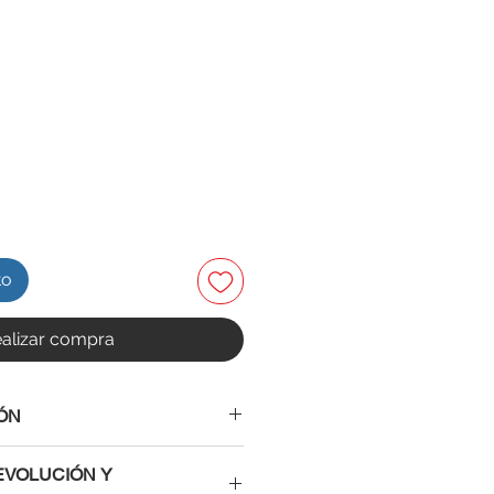
to
alizar compra
ÓN
EVOLUCIÓN Y