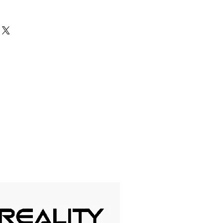
ros tienes la confianza de saber
crocontrolador o parte electrónica
 te la cambiamos inmediatamente o
ero. Para hacer el reclamo es muy
 en contacto con nosotros
s fueron las causas del daño y en
haremos el cambio.
antía cubren defectos de fábrica,
ulación del usuario no podrá ser
io tiene una validez de 30 días.