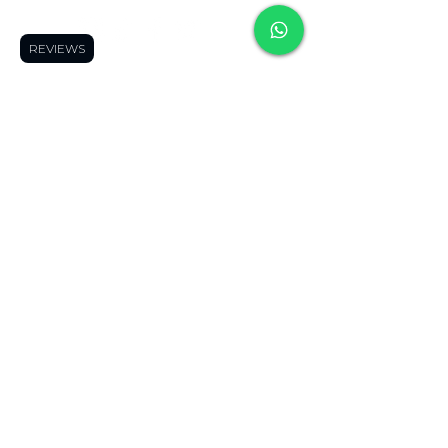
Síguenos:
REVIEWS
Soporte
Informació
Tienda
n
Soporte tecnico
FAQ
Impresoras 3D
Reserva una cita
Zonas de Envios
Escáneres 3D
Cursos
Politícas de
Filamentos
Blog
Devolución
Repuestos
Foro
Políticas de Envio
Resinas
WhatsApp
Términos y
Robótica
Cotizador para
Condiciones
Electronica
Makers
Políticas de Privacidad
Ofertas
Términos de Envíos
Todos los
Nacionales
productos
Blog
Quienes Somos
Miembros de la página
Contáctanos
Contáctano
s