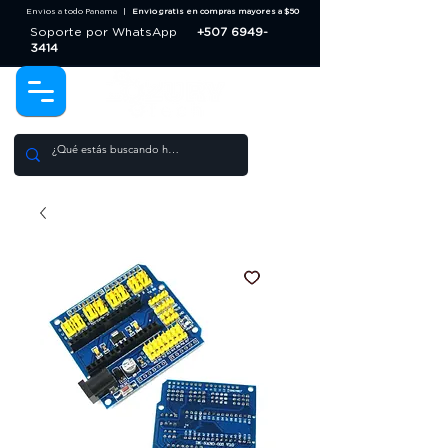
Envios a todo Panama |
Envio gratis en compras mayores a $50
Soporte por WhatsApp
+507 6949-
3414