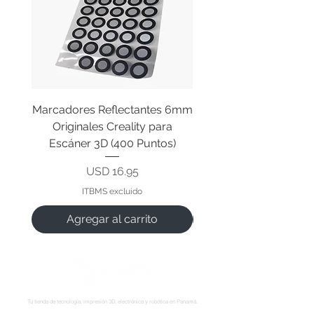
Marcadores Reflectantes 6mm
Cable Original de Cab
Originales Creality para
Impresión Creality End
Escáner 3D (400 Puntos)
Precio
USD 16.95
ITBMS excluido
Agregar al carrito
Tu tienda de tecnología, impresión 3D, electrónica y robótica en Panamá.