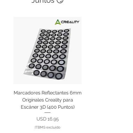
lineas.
Marcadores Reflectantes 6mm
Cable Original de Cab
Originales Creality para
Impresión Creality End
Escáner 3D (400 Puntos)
Precio
USD 16.95
ITBMS excluido