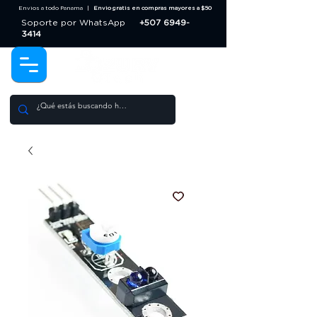
Envios a todo Panama |
Envio gratis en compras mayores a $50
Soporte por WhatsApp
+507 6949-
3414