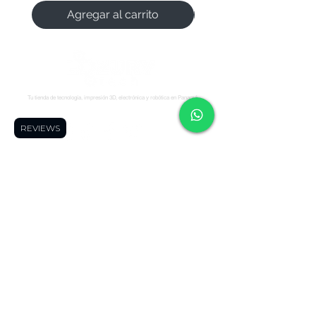
Agregar al carrito
Tu tienda de tecnología, impresión 3D, electrónica y robótica en Panamá.
Síguenos:
REVIEWS
Soporte
Informació
Tienda
n
Soporte tecnico
FAQ
Impresoras 3D
Reserva una cita
Zonas de Envios
Escáneres 3D
Cursos
Politícas de
Filamentos
Blog
Devolución
Repuestos
Foro
Políticas de Envio
Resinas
WhatsApp
Términos y
Robótica
Cotizador para
Condiciones
Electronica
Makers
Políticas de Privacidad
Ofertas
Términos de Envíos
Todos los
Nacionales
productos
Blog