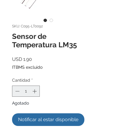
SKU: C095-LT0092
Sensor de
Temperatura LM35
Precio
USD 1.90
ITBMS excluido
Cantidad
*
Agotado
Notificar al estar disponible