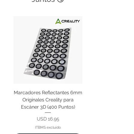
Marcadores Reflectantes 6mm
Cable Original de Cab
Originales Creality para
Impresión Creality End
Escáner 3D (400 Puntos)
Precio
USD 16.95
ITBMS excluido