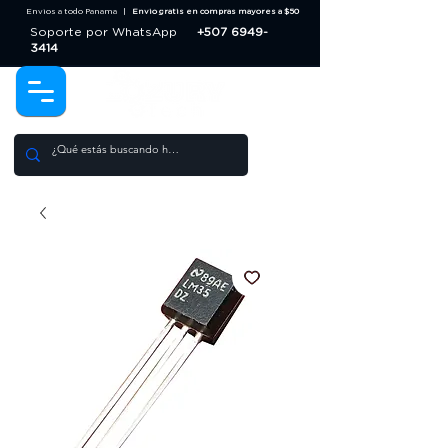
Envios a todo Panama |
Envio gratis en compras mayores a $50
Soporte por WhatsApp
+507 6949-
3414