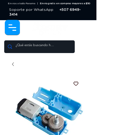
Envios a todo Panama |
Envio gratis en compras mayores a $50
Soporte por WhatsApp
+507 6949-
3414