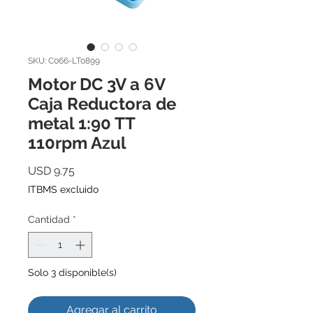
SKU: C066-LT0899
Motor DC 3V a 6V
Caja Reductora de
metal 1:90 TT
110rpm Azul
Precio
USD 9.75
ITBMS excluido
Cantidad
*
Solo 3 disponible(s)
Agregar al carrito