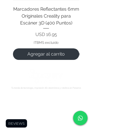
Marcadores Reflectantes 6mm
Cable Original de Cab
Originales Creality para
Impresión Creality End
Escáner 3D (400 Puntos)
Precio
USD 16.95
ITBMS excluido
Agregar al carrito
Tu tienda de tecnología, impresión 3D, electrónica y robótica en Panamá.
Síguenos:
Soporte
Informació
Tienda
n
REVIEWS