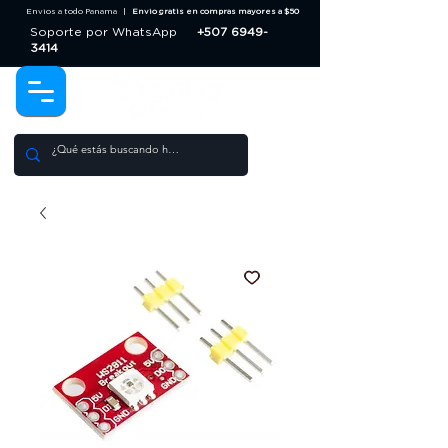
Envios a todo Panama |
Envio gratis en compras mayores a $50
Soporte por WhatsApp
+507 6949-
3414