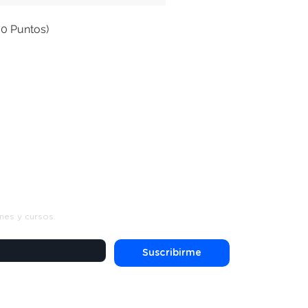
00 Puntos)
s
nes y cursos.
Suscribirme