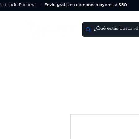
os a todo Panama |
Envio gratis en compras mayores a $50
Impresoras 3D
Filamentos