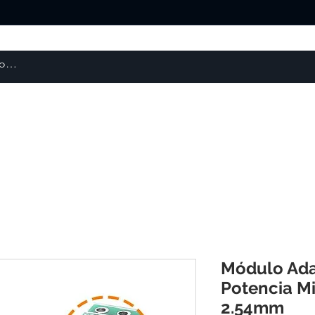
Escaneres 3D
Repuestos y Otros
Robótica
Módulo Ada
Potencia M
2.54mm