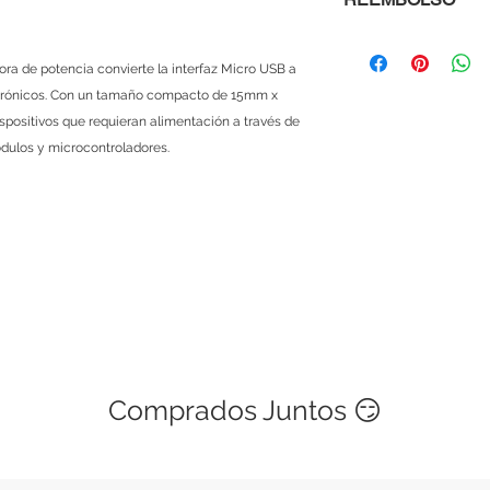
Conector:
Micro 
Dimensiones:
15m
Al comprar con nosot
Tipo:
Adaptador 
que si un módulo, mi
ra de potencia convierte la interfaz Micro USB a
Aplicación:
Alimen
te viene defectuosa
ectrónicos. Con un tamaño compacto de 15mm x
microcontroladore
te devolvemos tu din
breadboard
ispositivos que requieran alimentación a través de
sencillo, solo ponte
dulos y microcontroladores.
explicándonos cuale
menos de 48 horas 
Las políticas de gar
si es una mala manip
cubierta. Este servic
Comprados Juntos 😏