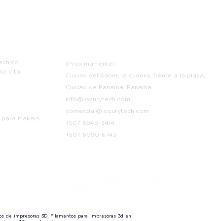
e
Contáctanos
ecnico
(Proximamente)
na cita
Ciudad del Saber, la cuadra, frente a la plaza,
Ciudad de Panama, Panama
info@lozurytech.com
|
p
comercial@lozurytech.com
 para Makers
+507 6949-3414
+507 6090-6743
tos de impresoras 3D, Filamentos para impresoras 3d en