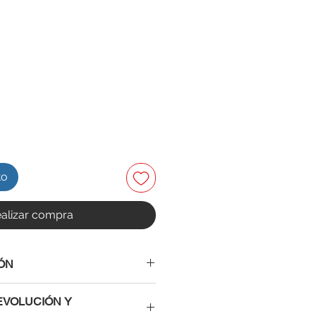
to
alizar compra
ÓN
EVOLUCIÓN Y
5V