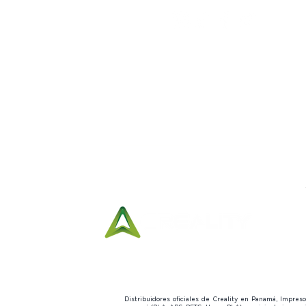
Síguenos:
Horario de Entregas:
Lunes a viernes
10:00 am a
7:00 pm
Sábados
10:00 am a 3:00 pm
Distribuidores oficiales de Creality en Panamá, Impre