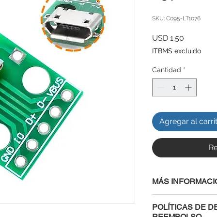
SKU: C095-LT1076
Precio
USD 1.50
ITBMS excluido
Cantidad
*
Agregar al carri
Re
MÁS INFORMACI
Ficha Técnica:
POLÍTICAS DE D
Voltaje de salida:
REEMBOLSO