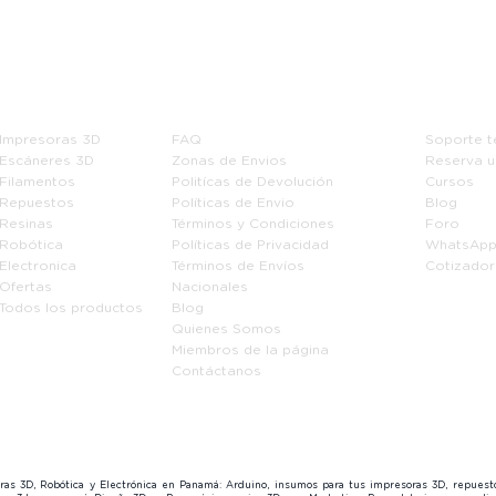
Tienda
Información
Soport
Impresoras 3D
FAQ
Soporte t
Escáneres 3D
Zonas de Envios
Reserva u
Filamentos
Politícas de Devolución
Cursos
Repuestos
Políticas de Envio
Blog
Resinas
Términos y Condiciones
Foro
Robótica
Políticas de Privacidad
WhatsAp
Electronica
Términos de Envíos
Cotizador
Ofertas
Nacionales
Todos los productos
Blog
Quienes Somos
Miembros de la página
Contáctanos
soras 3D, Robótica y Electrónica en Panamá: Arduino, insumos para tus impresoras 3D, repues