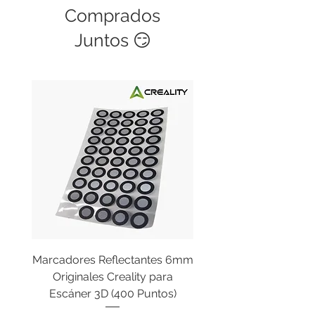
Comprados
Juntos 😏
Marcadores Reflectantes 6mm
Cable Original de Cab
Originales Creality para
Impresión Creality End
Escáner 3D (400 Puntos)