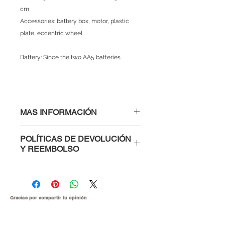
cm
Accessories: battery box, motor, plastic
plate, eccentric wheel
Battery: Since the two AA5 batteries
MAS INFORMACIÓN
POLÍTICAS DE DEVOLUCIÓN
Y REEMBOLSO
Al comprar con nosotros tienes la
confianza de saber que si un
módulo, microcontrolador o parte
electrónica te viene defectuosa te la
Gracias por compartir tu
opinión
cambiamos inmediatamente o te
devolvemos tu dinero. Para hacer el