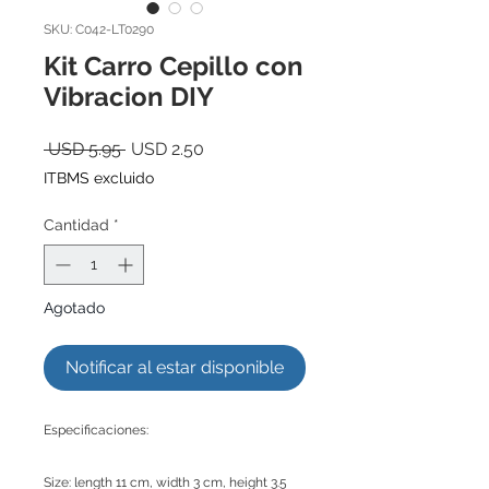
SKU: C042-LT0290
Kit Carro Cepillo con
Vibracion DIY
Precio
Precio
 USD 5.95 
USD 2.50
de
ITBMS excluido
oferta
Cantidad
*
Agotado
Notificar al estar disponible
Especificaciones:
Size: length 11 cm, width 3 cm, height 3.5