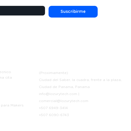
Suscribirme
e
Contáctanos
ecnico
(Proximamente)
na cita
Ciudad del Saber, la cuadra, frente a la plaza,
Ciudad de Panama, Panama
info@lozurytech.com
|
p
comercial@lozurytech.com
 para Makers
+507 6949-3414
+507 6090-6743