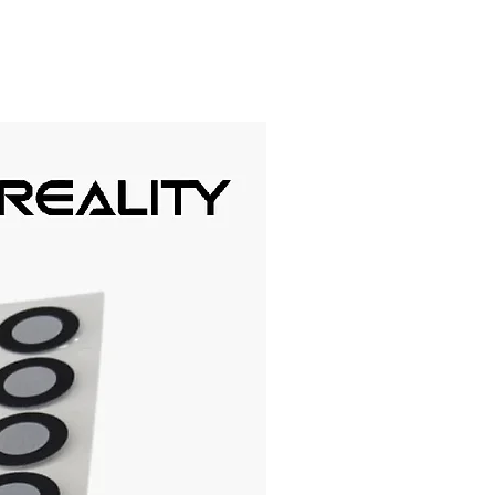
sensor receiver module
ystick module
gnetic Hall sensors
ule
nsor module
ht cup module
ure sensor module
color LED module 3MM
nsor module
avoidance sensor module
or module
flashing colorful LED module
or magnetic sensor
ch sensor module
 microphone sensor module
ne sound sensor module
e heartbeat module
ncoder module