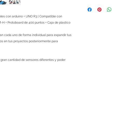
Protoboard medi
Al comprar con nosot
40 jumpers M-H
que si un módulo, mi
Caja plastica de 
te viene defectuosa
ibles con arduino + UNO R3 | Compatible con
KY-001 Temperat
te devolvemos tu din
-H + Protoboard de 400 puntos + Caja de plastico
KY-002 Vibration
sencillo, solo ponte
KY-003 Hall magn
explicándonos cuale
KY-004 Key switc
n cada uno de forma individual para expandir tus
menos de 48 horas 
KY-005 Infrared 
los en tus proyectos posteriormente para
Las políticas de gar
KY-006 Small pas
si es una mala manip
KY-008 Laser sen
cubierta. Este servic
KY-009 3-color f
a gran cantidad de sensores diferentes y poder
KY-010 Optical b
KY-011 2-color L
KY-012 Active bu
KY-013 Temperat
KY-015 Temperatu
KY-016 3-color L
KY-017 Mercury o
KY-018 Photo res
KY-019 5V relay 
KY-020 Tilt switc
KY-021 Mini magn