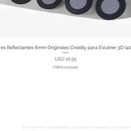
s Reflectantes 6mm Originales Creality para Escáner 3D (4
Vista rápida
Precio
USD 16.95
ITBMS excluido
Suscribete y recibe ofertas exclusiva
Se el primero en enterarte de nuevos productos, promocio