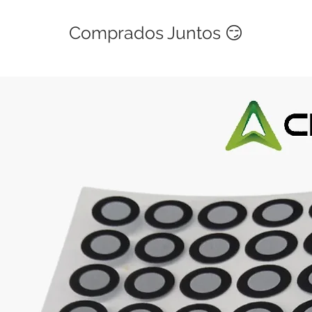
KY-022 Infrared 
KY-023 XY-axis jo
Comprados Juntos 😏
KY-024 Linear ma
KY-025 Reed mod
KY-026 Flame se
KY-027 Magic lig
KY-028 Temperat
KY-029 Yin Yi 2-
KY-031 Knock Se
KY-032 Obstacle 
KY-033 Hunt sens
KY-034 Automatic 
KY-035 Class Bih
KY-036 Metal tou
KY-037 Sensitive
KY-038 Micropho
KY-039 Detect th
KY-040 Rotary e