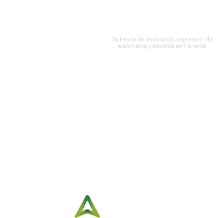
Tu tienda de tecnología, impresión 3D,
electrónica y robótica en Panamá.
Síguenos:
Horario de Entregas:
Lunes a viernes
10:00 am a
7:00 pm
Sábados
10:00 am a 3:00 pm