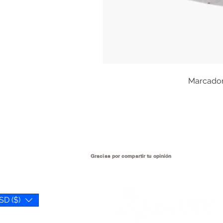
Marcadore
Gracias por compartir tu
opinión
SD ($)