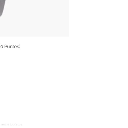
00 Puntos)
s
nes y cursos.