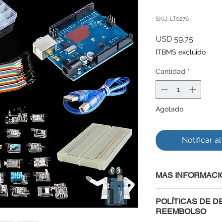
SKU: LT0276
Precio
USD 59.75
ITBMS excluido
Cantidad
*
Agotado
Notificar a
MAS INFORMACI
El Kit incluye:
POLÍTICAS DE D
UNO R3 | Compati
REEMBOLSO
Cable USB