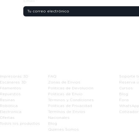
Email
*
Tienda
Información
Soport
Impresoras 3D
FAQ
Soporte t
Escáneres 3D
Zonas de Envios
Reserva u
Filamentos
Politícas de Devolución
Cursos
Repuestos
Políticas de Envio
Blog
Resinas
Términos y Condiciones
Foro
Robótica
Políticas de Privacidad
WhatsAp
Electronica
Términos de Envíos
Cotizador
Ofertas
Nacionales
Todos los productos
Blog
Quienes Somos