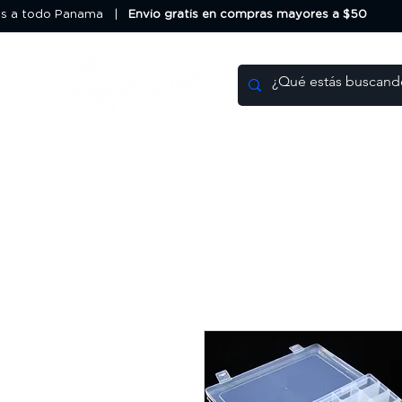
os a todo Panama |
Envio gratis en compras mayores a $50
Impresoras 3D
Filamentos