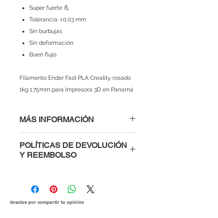
Super fuerte 💪
Tolerancia: ±0,03 mm
Sin burbujas
Sin deformación
Buen flujo
Filamento Ender Fast PLA Creality rosado
1kg 1.75mm para Impresora 3D en Panamá
MÁS INFORMACIÓN
Características:
POLÍTICAS DE DEVOLUCIÓN
Marca:
Creality
Y REEMBOLSO
Material: Ender Fast PLA
Diámetro: 1.75 mm ± 0,03 mm
¡Hola! Te invitamos a revisar todas
Color: Rosado 🩷
nuestras políticas en el siguiente
Peso: 1Kg
enlace 👉 https://www.lozurytech.co
No tóxico 🌎
m/politicas
Gracias por compartir tu
opinión
Reciclable y Eco-Amigable🌱
Es importante que estés al tanto de