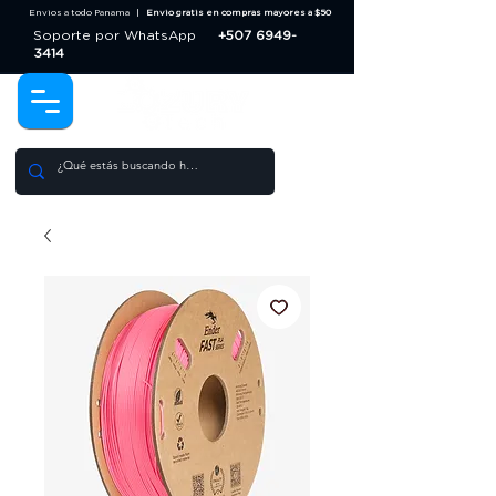
Envios a todo Panama |
Envio gratis en compras mayores a $50
Soporte por WhatsApp
+507 6949-
3414