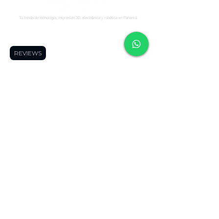
Tu tienda de tecnología, impresión 3D, electrónica y robótica en Panamá.
Síguenos:
REVIEWS
Soporte
Informació
Tienda
n
Soporte tecnico
FAQ
Impresoras 3D
Reserva una cita
Zonas de Envios
Escáneres 3D
Cursos
Politícas de
Filamentos
Blog
Devolución
Repuestos
Foro
Políticas de Envio
Resinas
WhatsApp
Términos y
Robótica
Cotizador para
Condiciones
Electronica
Makers
Políticas de Privacidad
Ofertas
Términos de Envíos
Todos los
Nacionales
productos
Blog
Quienes Somos
Miembros de la página
Contáctanos