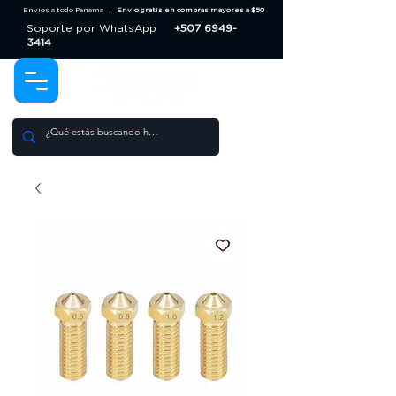
Envios a todo Panama |
Envio gratis en compras mayores a $50
Soporte por WhatsApp
+507 6949-
3414