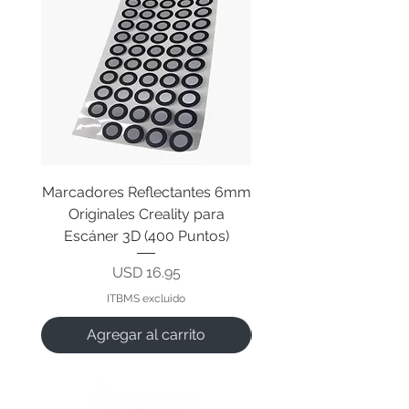
Marcadores Reflectantes 6mm
Cable Original de Cab
Originales Creality para
Impresión Creality End
Escáner 3D (400 Puntos)
Precio
USD 16.95
ITBMS excluido
Agregar al carrito