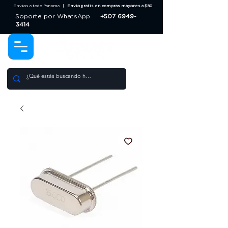
Envios a todo Panama |
Envio gratis en compras mayores a $50
Soporte por WhatsApp
+507 6949-
3414