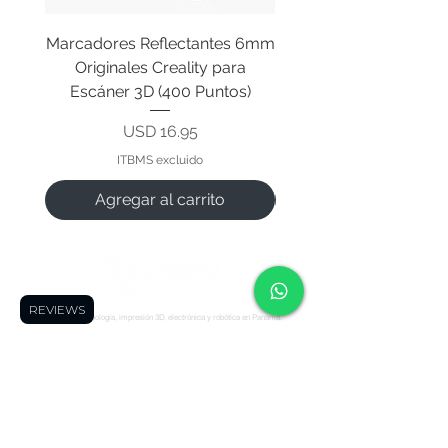
Marcadores Reflectantes 6mm
Cable Original de Cab
Originales Creality para
Impresión Creality End
Escáner 3D (400 Puntos)
Precio
USD 16.95
ITBMS excluido
Agregar al carrito
REVIEWS
Tu tienda de tecnología, impresión 3D, electrónica y robótica en Panamá.
Síguenos:
Soporte
Informació
Tienda
n