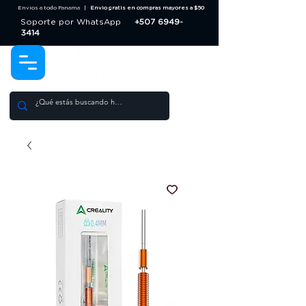
Envios a todo Panama |
Envio gratis en compras mayores a $50
Soporte por WhatsApp
+507 6949-
3414