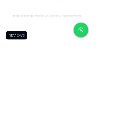
Tu tienda de tecnología, impresión 3D, electrónica y robótica en Panamá.
Síguenos:
REVIEWS
Soporte
Informació
Tienda
n
Soporte tecnico
FAQ
Impresoras 3D
Reserva una cita
Zonas de Envios
Escáneres 3D
Cursos
Politícas de
Filamentos
Blog
Devolución
Repuestos
Foro
Políticas de Envio
Resinas
WhatsApp
Términos y
Robótica
Cotizador para
Condiciones
Electronica
Makers
Políticas de Privacidad
Ofertas
Términos de Envíos
Todos los
Nacionales
productos
Blog
Quienes Somos
Miembros de la página
Contáctanos