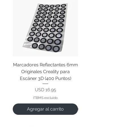
Marcadores Reflectantes 6mm
Cable Original de Cab
Originales Creality para
Impresión Creality End
Escáner 3D (400 Puntos)
Precio
USD 16.95
ITBMS excluido
Agregar al carrito