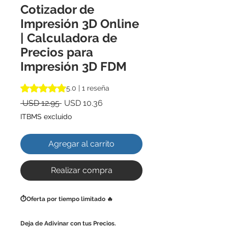
Cotizador de
Impresión 3D Online
| Calculadora de
Precios para
Impresión 3D FDM
Según 1 reseña, la calificación es de 5.0 de 5 estrellas
5.0 | 1 reseña
Precio
Precio
 USD 12.95 
USD 10.36
de
ITBMS excluido
oferta
Agregar al carrito
Realizar compra
⏱️Oferta por tiempo limitado 🔥
Deja de Adivinar con tus Precios.