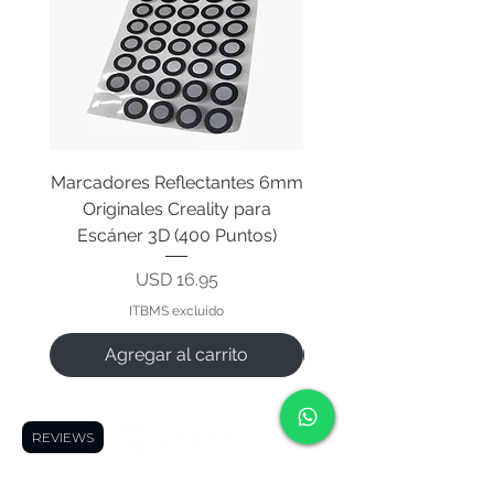
Marcadores Reflectantes 6mm
Cable Original de Cab
Originales Creality para
Impresión Creality End
Escáner 3D (400 Puntos)
Precio
USD 16.95
ITBMS excluido
Agregar al carrito
REVIEWS
Tu tienda de tecnología, impresión 3D, electrónica y robótica en Panamá.