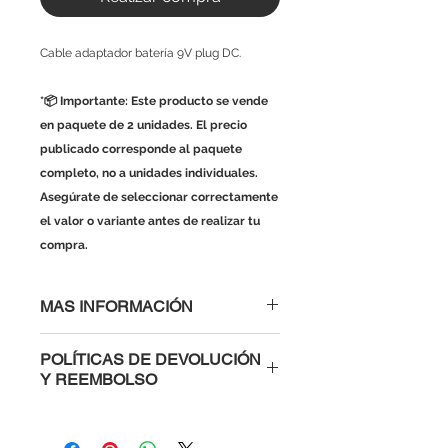
Cable adaptador batería 9V plug DC.
*📦 Importante: Este producto se vende
en paquete de 2 unidades. El precio
publicado corresponde al paquete
completo, no a unidades individuales.
Asegúrate de seleccionar correctamente
el valor o variante antes de realizar tu
compra.
MAS INFORMACIÓN
Especificaciones
POLÍTICAS DE DEVOLUCIÓN
Cable que premite hacer una
Y REEMBOLSO
conexión fácil entre una batería de
9V a un Jack de poder.
Al comprar con nosotros tienes la
confianza de saber que si un