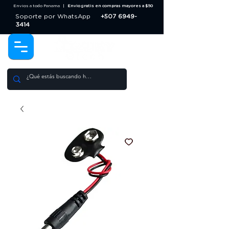
Envios a todo Panama |
Envio gratis en compras mayores a $50
Soporte por WhatsApp
+507 6949-
3414