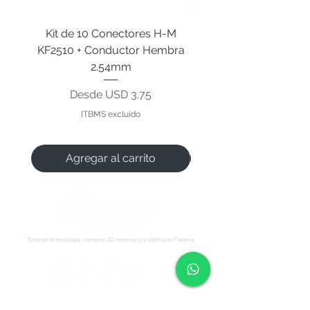
Kit de 10 Conectores H-M
Motor DC Cuadrado 3
KF2510 + Conductor Hembra
2.54mm
Precio de oferta
Desde
USD 3.75
ITBMS excluido
Agregar al carrito
Tu tienda de tecnología, impresión 3D, electrónica y robótica en Panamá.
Síguenos:
Soporte
Informació
Tienda