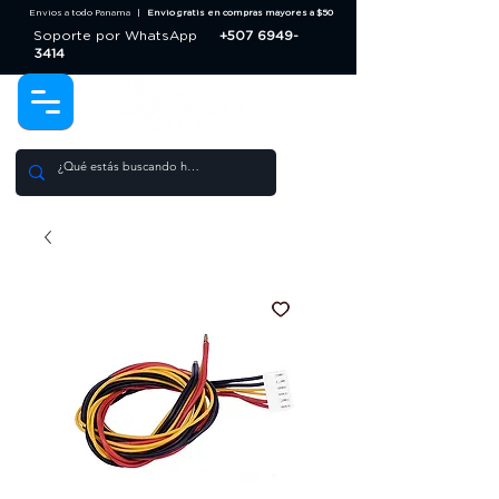
Envios a todo Panama |
Envio gratis en compras mayores a $50
Soporte por WhatsApp
+507 6949-
3414