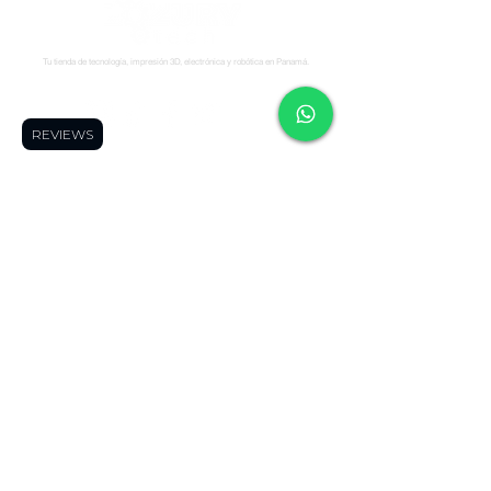
Tu tienda de tecnología, impresión 3D, electrónica y robótica en Panamá.
Síguenos:
REVIEWS
Soporte
Informació
Tienda
n
Soporte tecnico
FAQ
Impresoras 3D
Reserva una cita
Zonas de Envios
Escáneres 3D
Cursos
Politícas de
Filamentos
Blog
Devolución
Repuestos
Foro
Políticas de Envio
Resinas
WhatsApp
Términos y
Robótica
Cotizador para
Condiciones
Electronica
Makers
Políticas de Privacidad
Ofertas
Términos de Envíos
Todos los
Nacionales
productos
Blog
Quienes Somos
Miembros de la página
Contáctanos