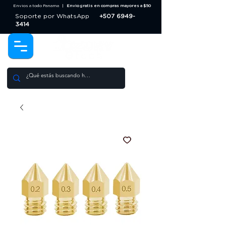
Envios a todo Panama |
Envio gratis en compras mayores a $50
Soporte por WhatsApp
+507 6949-
3414