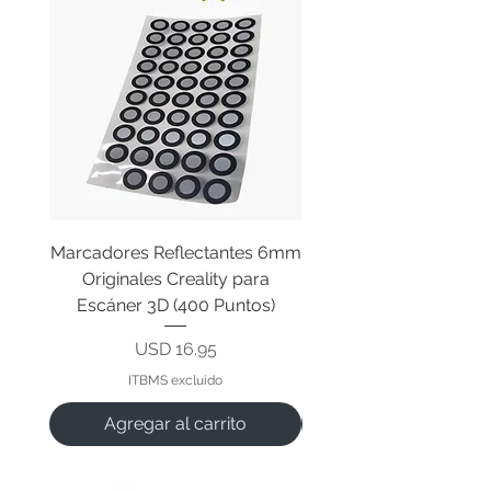
Marcadores Reflectantes 6mm
Cable Original de Cab
Originales Creality para
Impresión Creality End
Escáner 3D (400 Puntos)
Precio
USD 16.95
ITBMS excluido
Agregar al carrito