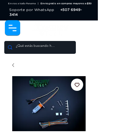
Envios a todo Panama |
Envio gratis en compras mayores a $50
Soporte por WhatsApp
+507 6949-
3414