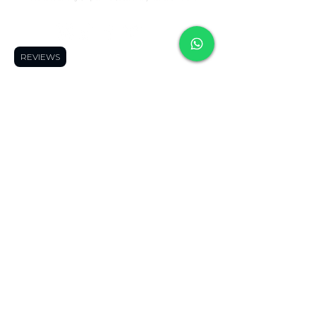
Síguenos:
REVIEWS
Soporte
Informació
Tienda
n
Soporte tecnico
FAQ
Impresoras 3D
Reserva una cita
Zonas de Envios
Escáneres 3D
Cursos
Politícas de
Filamentos
Blog
Devolución
Repuestos
Foro
Políticas de Envio
Resinas
WhatsApp
Términos y
Robótica
Cotizador para
Condiciones
Electronica
Makers
Políticas de Privacidad
Ofertas
Términos de Envíos
Todos los
Nacionales
productos
Blog
Quienes Somos
Miembros de la página
Contáctanos