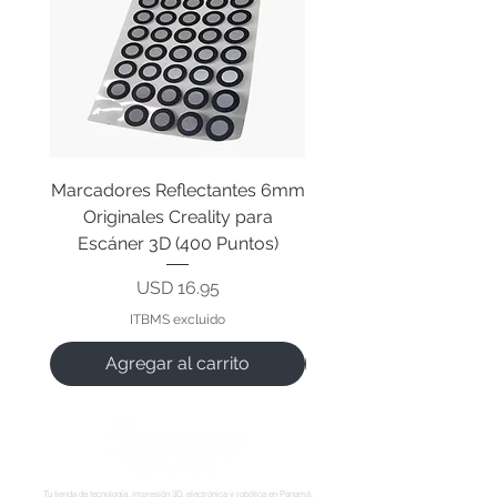
Marcadores Reflectantes 6mm
Cable Original de Cab
Originales Creality para
Impresión Creality End
Escáner 3D (400 Puntos)
Precio
USD 16.95
ITBMS excluido
Agregar al carrito
Tu tienda de tecnología, impresión 3D, electrónica y robótica en Panamá.