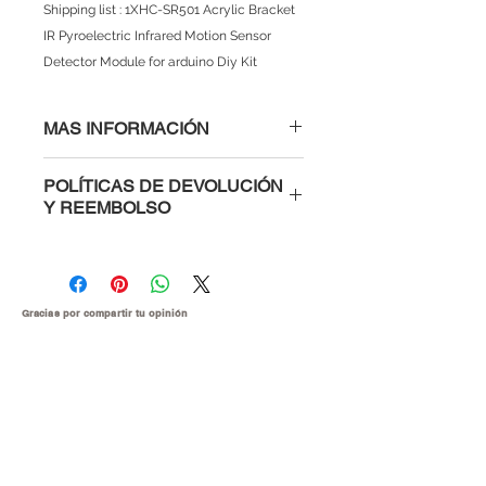
Shipping list : 1XHC-SR501 Acrylic Bracket 
IR Pyroelectric Infrared Motion Sensor 
Detector Module for arduino Diy Kit
MAS INFORMACIÓN
POLÍTICAS DE DEVOLUCIÓN
Y REEMBOLSO
Al comprar con nosotros tienes la
confianza de saber que si un
módulo, microcontrolador o parte
electrónica te viene defectuosa te la
Gracias por compartir tu
opinión
cambiamos inmediatamente o te
devolvemos tu dinero. Para hacer el
reclamo es muy sencillo, solo ponte
en contacto con nosotros
explicándonos cuales fueron las
causas del daño y en menos de 48
horas haremos el cambio.