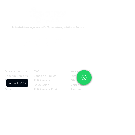
Tu tienda de tecnología, impresión 3D, electrónica y robótica en Panamá.
Síguenos:
Soporte
Informació
Tienda
n
Soporte tecnico
FAQ
Impresoras 3D
Reserva una cita
Zonas de Envios
Escáneres 3D
Cursos
Politícas de
Filamentos
REVIEWS
Blog
Devolución
Repuestos
Foro
Políticas de Envio
Resinas
WhatsApp
Términos y
Robótica
Cotizador para
Condiciones
Electronica
Makers
Políticas de Privacidad
Ofertas
Términos de Envíos
Todos los
Nacionales
productos
Blog
Quienes Somos
Miembros de la página
Contáctanos