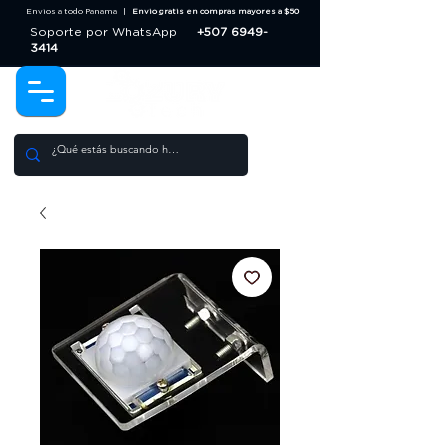
Envios a todo Panama |
Envio gratis en compras mayores a $50
Soporte por WhatsApp
+507 6949-
3414