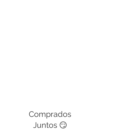
Las políticas de garantía cubren
defectos de fábrica, si es una mala
manipulación del usuario no podrá
ser cubierta. Este servicio tiene una
validez de 30 días.
Comprados
Juntos 😏