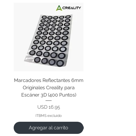
Marcadores Reflectantes 6mm
Cable Original de Cab
Originales Creality para
Impresión Creality End
Escáner 3D (400 Puntos)
Precio
USD 16.95
ITBMS excluido
Agregar al carrito