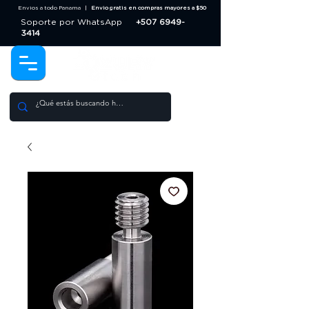
Envios a todo Panama |
Envio gratis en compras mayores a $50
Soporte por WhatsApp
+507 6949-
3414