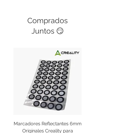
Comprados
Juntos 😏
Marcadores Reflectantes 6mm
Cable Original de Cab
Originales Creality para
Impresión Creality End