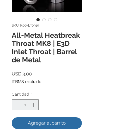
SKU: K06-LT0915
All-Metal Heatbreak
Throat MK8 | E3D
Inlet Throat | Barrel
de Metal
Precio
USD 3.00
ITBMS excluido
Cantidad
*
Agregar al carrito