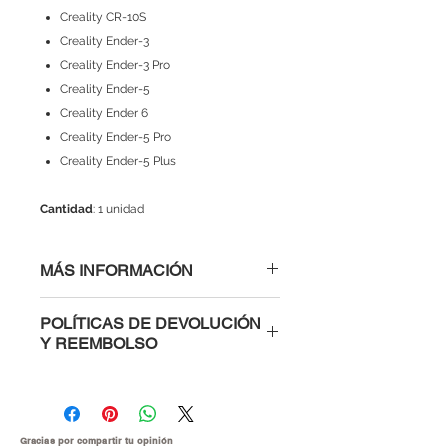
Creality CR-10S
Creality Ender-3
Creality Ender-3 Pro
Creality Ender-5
Creality Ender 6
Creality Ender-5 Pro
Creality Ender-5 Plus
Cantidad
: 1 unidad
MÁS INFORMACIÓN
ESPECIFICACIONES TÉCNICAS
POLÍTICAS DE DEVOLUCIÓN
Product material: 303 stainless
Y REEMBOLSO
steel
Surface process: surface
Al comprar con nosotros tienes la
oxidation
confianza de saber que si un
Product size: 27 * 7
módulo, microcontrolador o parte
Machining accuracy: + 0.03
electrónica te viene defectuosa te la
Gracias por compartir tu
opinión