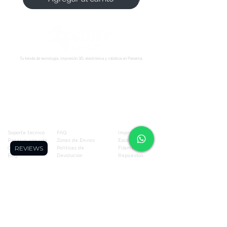
Tu tienda de tecnología, impresión 3D, electrónica y robótica en Panamá.
Síguenos:
Soporte
Informació
Tienda
n
Soporte tecnico
FAQ
Impresoras 3D
Reserva una cita
Zonas de Envios
Escáneres 3D
REVIEWS
Cursos
Politícas de
Filamentos
Blog
Devolución
Repuestos
Foro
Políticas de Envio
Resinas
WhatsApp
Términos y
Robótica
Cotizador para
Condiciones
Electronica
Makers
Políticas de Privacidad
Ofertas
Términos de Envíos
Todos los
Nacionales
productos
Blog
Quienes Somos
Miembros de la página