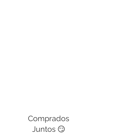
horas haremos el cambio.
Las políticas de garantía cubren
defectos de fábrica, si es una mala
manipulación del usuario no podrá
ser cubierta. Este servicio tiene una
validez de 30 días.
Comprados
Juntos 😏