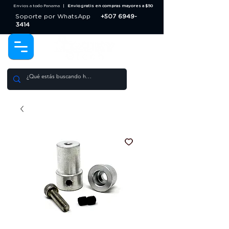
Envios a todo Panama |
Envio gratis en compras mayores a $50
Soporte por WhatsApp
+507 6949-
3414