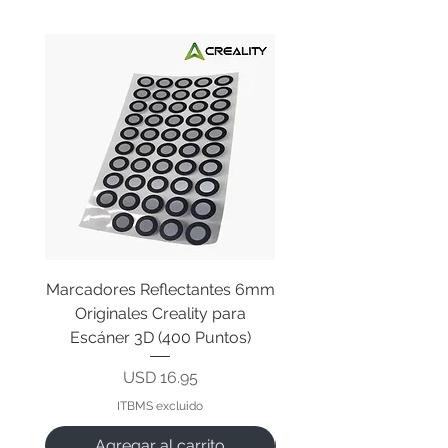
Marcadores Reflectantes 6mm
Cable Original de Cab
Originales Creality para
Impresión Creality End
Escáner 3D (400 Puntos)
Precio
USD 16.95
ITBMS excluido
Agregar al carrito