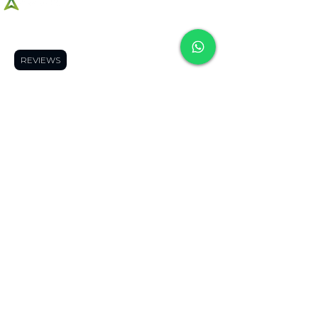
REVIEWS
Contáctano
s
(Proximamente)
Ciudad del Saber, la cuadra, frente a la plaza,
Ciudad de Panama, Panama
info@lozurytech.com
|
comercial@lozurytech.com
+507 6949-3414
+507 6090-6743
Horario de Entregas:
Lunes a viernes
10:00 am a
7:00 pm
Sábados