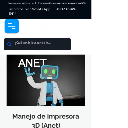
Envios a todo Panama |
Envio gratis en compras mayores a $50
Soporte por WhatsApp
+507 6949-
3414
Manejo de impresora
3D (Anet)