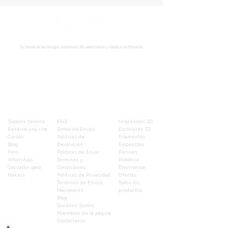
Tu tienda de tecnología, impresión 3D, electrónica y robótica en Panamá.
Síguenos:
Soporte
Informació
Tienda
n
Soporte tecnico
FAQ
Impresoras 3D
Reserva una cita
Zonas de Envios
Escáneres 3D
Cursos
Politícas de
Filamentos
Blog
Devolución
Repuestos
Foro
Políticas de Envio
Resinas
WhatsApp
Términos y
Robótica
Cotizador para
Condiciones
Electronica
Makers
Políticas de Privacidad
Ofertas
Términos de Envíos
Todos los
Nacionales
productos
Blog
Quienes Somos
Miembros de la página
Contáctanos